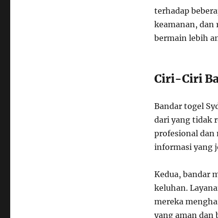
terhadap bebera
keamanan, dan r
bermain lebih 
Ciri-Ciri 
Bandar togel Sy
dari yang tidak
profesional dan 
informasi yang 
Kedua, bandar m
keluhan. Layana
mereka menghar
yang aman dan b