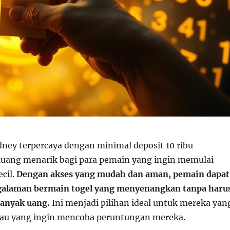
dney terpercaya dengan minimal deposit 10 ribu
uang menarik bagi para pemain yang ingin memulai
cil.
Dengan akses yang mudah dan aman, pemain dapat
alaman bermain togel yang menyenangkan tanpa haru
anyak uang.
Ini menjadi pilihan ideal untuk mereka yan
tau yang ingin mencoba peruntungan mereka.