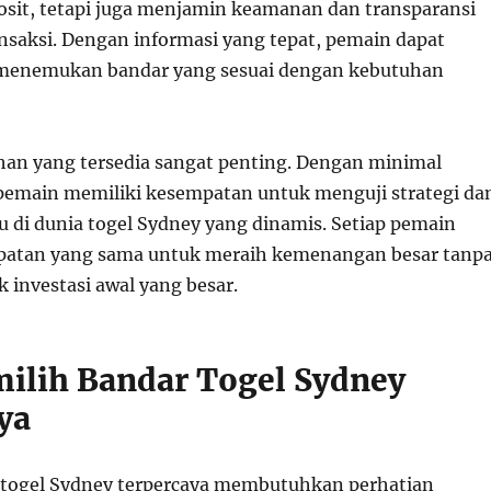
it, tetapi juga menjamin keamanan dan transparansi
ansaksi. Dengan informasi yang tepat, pemain dapat
enemukan bandar yang sesuai dengan kebutuhan
han yang tersedia sangat penting. Dengan minimal
, pemain memiliki kesempatan untuk menguji strategi da
 di dunia togel Sydney yang dinamis. Setiap pemain
patan yang sama untuk meraih kemenangan besar tanp
 investasi awal yang besar.
ilih Bandar Togel Sydney
ya
 togel Sydney terpercaya membutuhkan perhatian