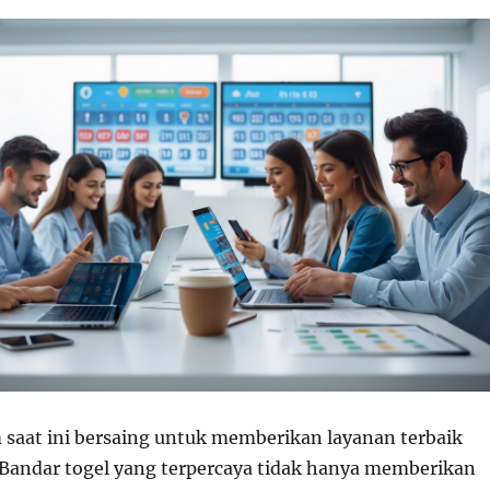
 saat ini bersaing untuk memberikan layanan terbaik
Bandar togel yang terpercaya tidak hanya memberikan