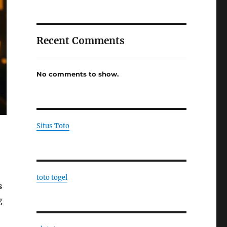
Recent Comments
No comments to show.
Situs Toto
toto togel
s
g