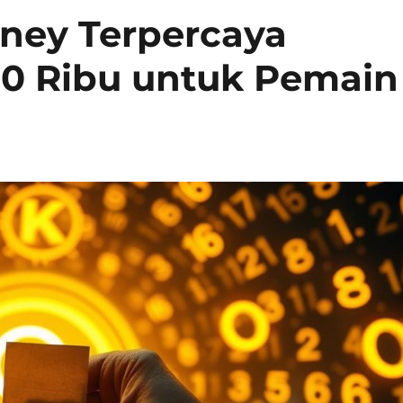
ney Terpercaya
10 Ribu untuk Pemain