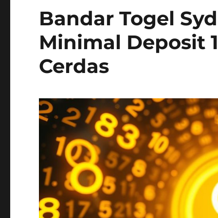
Bandar Togel Syd
Minimal Deposit 
Cerdas