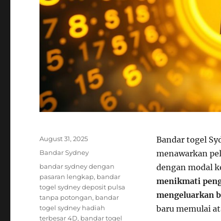
Posted
August 31, 2025
Bandar togel Sy
on
Categories
Bandar Sydney
menawarkan pel
Tags
bandar sydney dengan
dengan modal ke
pasaran lengkap
,
bandar
menikmati peng
togel sydney deposit pulsa
mengeluarkan b
tanpa potongan
,
bandar
togel sydney hadiah
baru memulai a
terbesar 4D
,
bandar togel