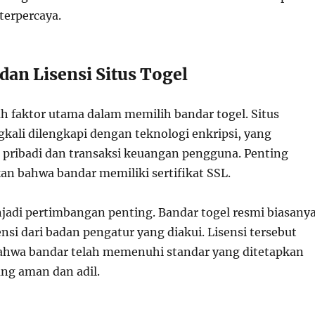
 terpercaya.
an Lisensi Situs Togel
 faktor utama dalam memilih bandar togel. Situs
gkali dilengkapi dengan teknologi enkripsi, yang
 pribadi dan transaksi keuangan pengguna. Penting
n bahwa bandar memiliki sertifikat SSL.
njadi pertimbangan penting. Bandar togel resmi biasany
si dari badan pengatur yang diakui. Lisensi tersebut
hwa bandar telah memenuhi standar yang ditetapkan
ang aman dan adil.