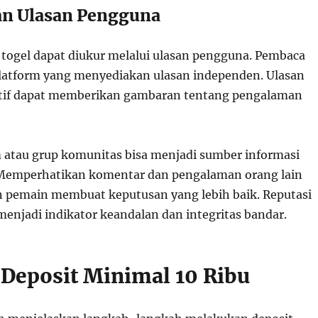
an Ulasan Pengguna
 togel dapat diukur melalui ulasan pengguna. Pembaca
latform yang menyediakan ulasan independen. Ulasan
atif dapat memberikan gambaran tentang pengalaman
um atau grup komunitas bisa menjadi sumber informasi
 Memperhatikan komentar dan pengalaman orang lain
 pemain membuat keputusan yang lebih baik. Reputasi
 menjadi indikator keandalan dan integritas bandar.
Deposit Minimal 10 Ribu