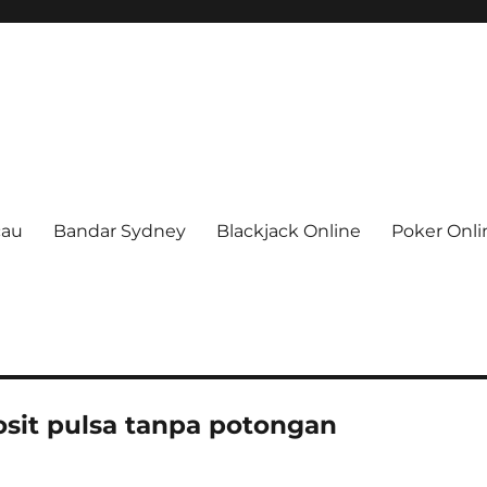
now
cau
Bandar Sydney
Blackjack Online
Poker Onli
sit pulsa tanpa potongan