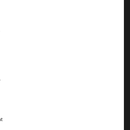
.
.
at