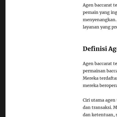
Agen baccarat t
pemain yang in
menyenangkan. A
layanan yang pr
Definisi A
Agen baccarat t
permainan bacca
Mereka terdafta
mereka beroperas
Ciri utama agen
dan transaksi. 
dan ketentuan, 