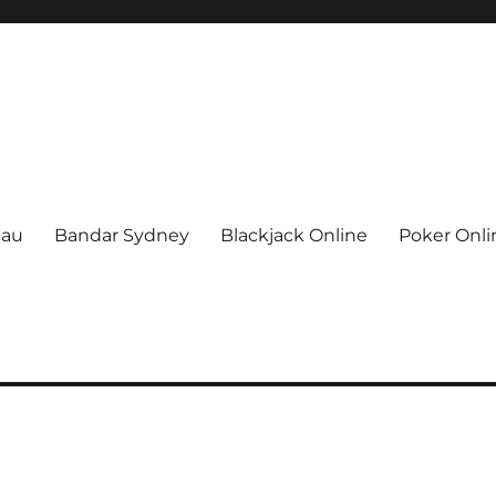
now
cau
Bandar Sydney
Blackjack Online
Poker Onli