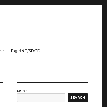
ne
Togel 4D/3D/2D
Search
SEARCH