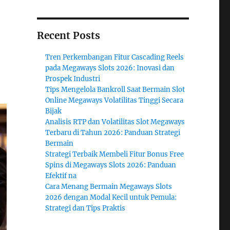
Recent Posts
Tren Perkembangan Fitur Cascading Reels
pada Megaways Slots 2026: Inovasi dan
Prospek Industri
Tips Mengelola Bankroll Saat Bermain Slot
Online Megaways Volatilitas Tinggi Secara
Bijak
Analisis RTP dan Volatilitas Slot Megaways
Terbaru di Tahun 2026: Panduan Strategi
Bermain
Strategi Terbaik Membeli Fitur Bonus Free
Spins di Megaways Slots 2026: Panduan
Efektif na
Cara Menang Bermain Megaways Slots
2026 dengan Modal Kecil untuk Pemula:
Strategi dan Tips Praktis