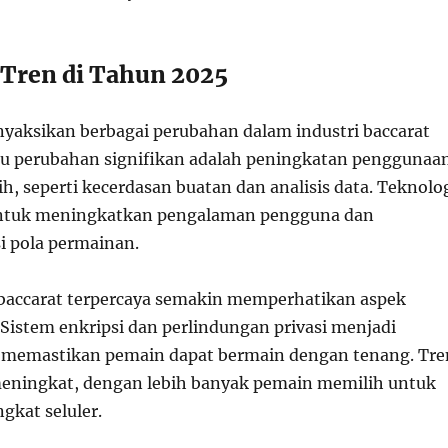
Tren di Tahun 2025
aksikan berbagai perubahan dalam industri baccarat
atu perubahan signifikan adalah peningkatan penggunaa
h, seperti kecerdasan buatan dan analisis data. Teknolo
untuk meningkatkan pengalaman pengguna dan
i pola permainan.
n baccarat terpercaya semakin memperhatikan aspek
Sistem enkripsi dan perlindungan privasi menjadi
, memastikan pemain dapat bermain dengan tenang. Tre
meningkat, dengan lebih banyak pemain memilih untuk
gkat seluler.