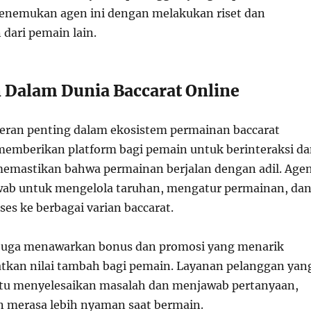
enemukan agen ini dengan melakukan riset dan
dari pemain lain.
 Dalam Dunia Baccarat Online
eran penting dalam ekosistem permainan baccarat
memberikan platform bagi pemain untuk berinteraksi d
memastikan bahwa permainan berjalan dengan adil. Age
wab untuk mengelola taruhan, mengatur permainan, da
es ke berbagai varian baccarat.
n juga menawarkan bonus dan promosi yang menarik
kan nilai tambah bagi pemain. Layanan pelanggan yan
tu menyelesaikan masalah dan menjawab pertanyaan,
 merasa lebih nyaman saat bermain.