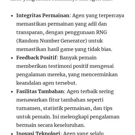
Integritas Permainan
: Agen yang terpercaya
memastikan permainan yang adil dan
transparan, dengan penggunaan RNG
(Random Number Generator) untuk
memastikan hasil game yang tidak bias.
Feedback Positif
: Banyak pemain
memberikan testimoni positif mengenai
pengalaman mereka, yang mencerminkan
keandalan agen tersebut.
Fasilitas Tambahan
: Agen terbaik sering
menawarkan fitur tambahan seperti
turnamen, statistik permainan, dan tips
untuk pemain. Ini melengkapi pengalaman
bermain secara keseluruhan.
Inovasi Teknologi
: Agen yang selalu