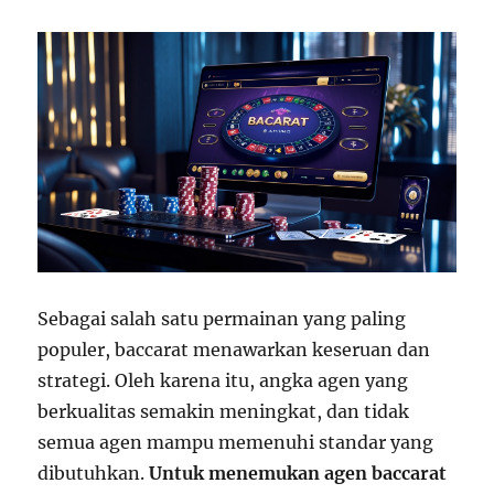
Sebagai salah satu permainan yang paling
populer, baccarat menawarkan keseruan dan
strategi. Oleh karena itu, angka agen yang
berkualitas semakin meningkat, dan tidak
semua agen mampu memenuhi standar yang
dibutuhkan.
Untuk menemukan agen baccarat