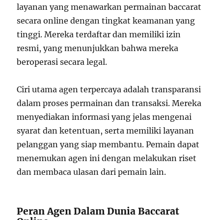
layanan yang menawarkan permainan baccarat
secara online dengan tingkat keamanan yang
tinggi. Mereka terdaftar dan memiliki izin
resmi, yang menunjukkan bahwa mereka
beroperasi secara legal.
Ciri utama agen terpercaya adalah transparansi
dalam proses permainan dan transaksi. Mereka
menyediakan informasi yang jelas mengenai
syarat dan ketentuan, serta memiliki layanan
pelanggan yang siap membantu. Pemain dapat
menemukan agen ini dengan melakukan riset
dan membaca ulasan dari pemain lain.
Peran Agen Dalam Dunia Baccarat