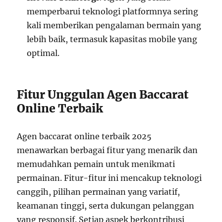
memperbarui teknologi platformnya sering
kali memberikan pengalaman bermain yang
lebih baik, termasuk kapasitas mobile yang
optimal.
Fitur Unggulan Agen Baccarat
Online Terbaik
Agen baccarat online terbaik 2025
menawarkan berbagai fitur yang menarik dan
memudahkan pemain untuk menikmati
permainan. Fitur-fitur ini mencakup teknologi
canggih, pilihan permainan yang variatif,
keamanan tinggi, serta dukungan pelanggan
yang responsif. Setiap aspek berkontribusi