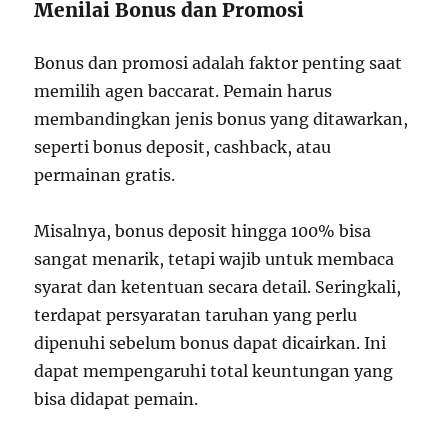
Menilai Bonus dan Promosi
Bonus dan promosi adalah faktor penting saat
memilih agen baccarat. Pemain harus
membandingkan jenis bonus yang ditawarkan,
seperti bonus deposit, cashback, atau
permainan gratis.
Misalnya, bonus deposit hingga 100% bisa
sangat menarik, tetapi wajib untuk membaca
syarat dan ketentuan secara detail. Seringkali,
terdapat persyaratan taruhan yang perlu
dipenuhi sebelum bonus dapat dicairkan. Ini
dapat mempengaruhi total keuntungan yang
bisa didapat pemain.