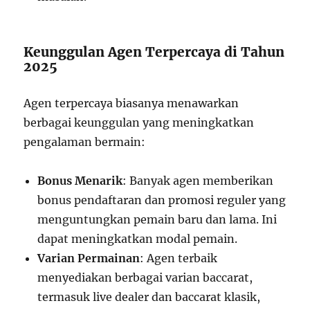
Keunggulan Agen Terpercaya di Tahun
2025
Agen terpercaya biasanya menawarkan
berbagai keunggulan yang meningkatkan
pengalaman bermain:
Bonus Menarik
: Banyak agen memberikan
bonus pendaftaran dan promosi reguler yang
menguntungkan pemain baru dan lama. Ini
dapat meningkatkan modal pemain.
Varian Permainan
: Agen terbaik
menyediakan berbagai varian baccarat,
termasuk live dealer dan baccarat klasik,