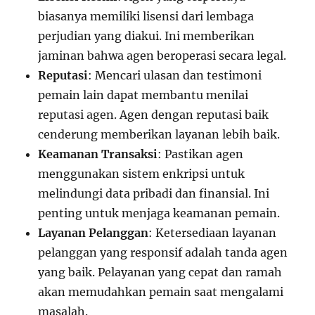
biasanya memiliki lisensi dari lembaga
perjudian yang diakui. Ini memberikan
jaminan bahwa agen beroperasi secara legal.
Reputasi
: Mencari ulasan dan testimoni
pemain lain dapat membantu menilai
reputasi agen. Agen dengan reputasi baik
cenderung memberikan layanan lebih baik.
Keamanan Transaksi
: Pastikan agen
menggunakan sistem enkripsi untuk
melindungi data pribadi dan finansial. Ini
penting untuk menjaga keamanan pemain.
Layanan Pelanggan
: Ketersediaan layanan
pelanggan yang responsif adalah tanda agen
yang baik. Pelayanan yang cepat dan ramah
akan memudahkan pemain saat mengalami
masalah.