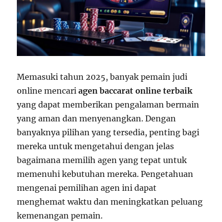
Memasuki tahun 2025, banyak pemain judi
online mencari
agen baccarat online terbaik
yang dapat memberikan pengalaman bermain
yang aman dan menyenangkan. Dengan
banyaknya pilihan yang tersedia, penting bagi
mereka untuk mengetahui dengan jelas
bagaimana memilih agen yang tepat untuk
memenuhi kebutuhan mereka. Pengetahuan
mengenai pemilihan agen ini dapat
menghemat waktu dan meningkatkan peluang
kemenangan pemain.