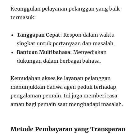
Keunggulan pelayanan pelanggan yang baik
termasuk:
Tanggapan Cepat
: Respon dalam waktu
singkat untuk pertanyaan dan masalah.
Bantuan Multibahasa
: Menyediakan
dukungan dalam berbagai bahasa.
Kemudahan akses ke layanan pelanggan
menunjukkan bahwa agen peduli terhadap
pengalaman pemain. Ini juga memberi rasa
aman bagi pemain saat menghadapi masalah.
Metode Pembayaran yang Transparan