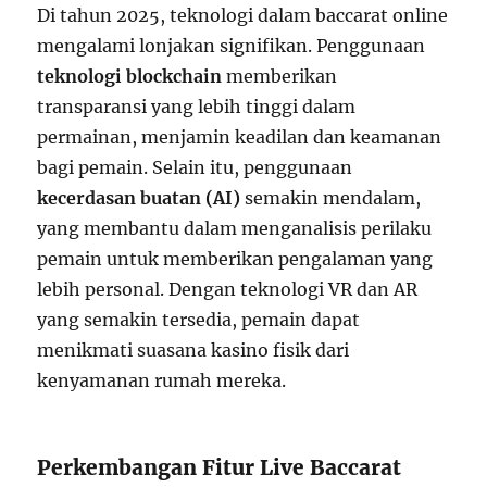
Di tahun 2025, teknologi dalam baccarat online
mengalami lonjakan signifikan. Penggunaan
teknologi blockchain
memberikan
transparansi yang lebih tinggi dalam
permainan, menjamin keadilan dan keamanan
bagi pemain. Selain itu, penggunaan
kecerdasan buatan (AI)
semakin mendalam,
yang membantu dalam menganalisis perilaku
pemain untuk memberikan pengalaman yang
lebih personal. Dengan teknologi VR dan AR
yang semakin tersedia, pemain dapat
menikmati suasana kasino fisik dari
kenyamanan rumah mereka.
Perkembangan Fitur Live Baccarat