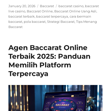
Posted
Categories
Tags
January 20, 2026
Baccarat
baccarat casino
,
baccarat
on
live casino
,
Baccarat Online
,
Baccarat Online Uang Asli
,
baccarat terbaik
,
baccarat terpercaya
,
cara bermain
baccarat
,
pola baccarat
,
Strategi Baccarat
,
Tips Menang
Baccarat
Agen Baccarat Online
Terbaik 2025: Panduan
Memilih Platform
Terpercaya