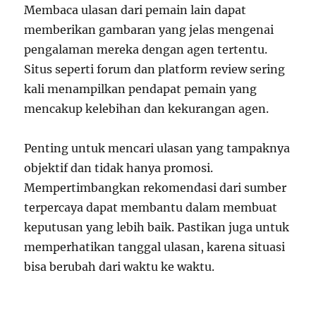
Membaca ulasan dari pemain lain dapat
memberikan gambaran yang jelas mengenai
pengalaman mereka dengan agen tertentu.
Situs seperti forum dan platform review sering
kali menampilkan pendapat pemain yang
mencakup kelebihan dan kekurangan agen.
Penting untuk mencari ulasan yang tampaknya
objektif dan tidak hanya promosi.
Mempertimbangkan rekomendasi dari sumber
terpercaya dapat membantu dalam membuat
keputusan yang lebih baik. Pastikan juga untuk
memperhatikan tanggal ulasan, karena situasi
bisa berubah dari waktu ke waktu.