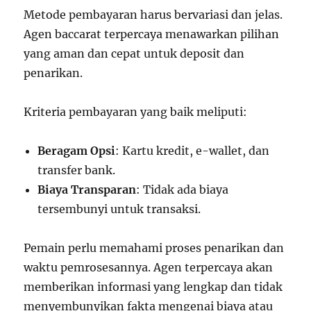
Metode pembayaran harus bervariasi dan jelas.
Agen baccarat terpercaya menawarkan pilihan
yang aman dan cepat untuk deposit dan
penarikan.
Kriteria pembayaran yang baik meliputi:
Beragam Opsi
: Kartu kredit, e-wallet, dan
transfer bank.
Biaya Transparan
: Tidak ada biaya
tersembunyi untuk transaksi.
Pemain perlu memahami proses penarikan dan
waktu pemrosesannya. Agen terpercaya akan
memberikan informasi yang lengkap dan tidak
menyembunyikan fakta mengenai biaya atau