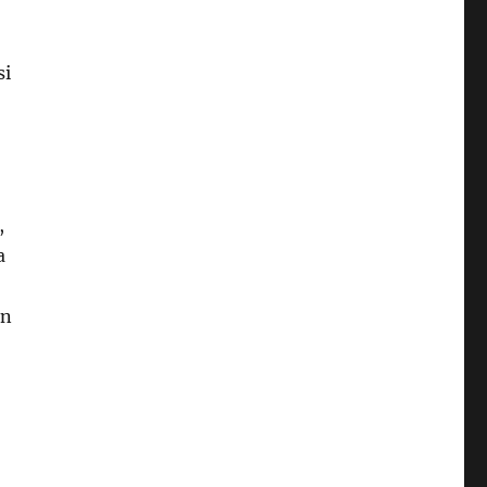
si
,
a
in