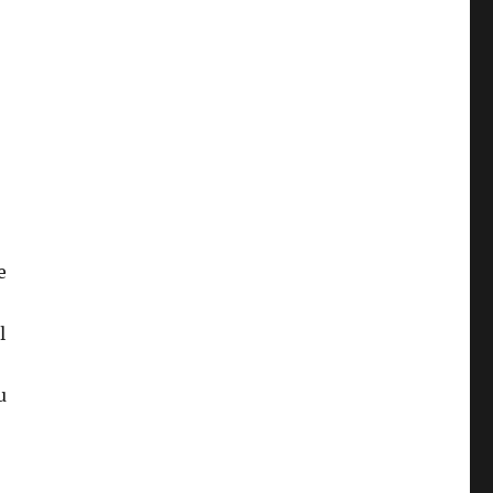
e
l
u