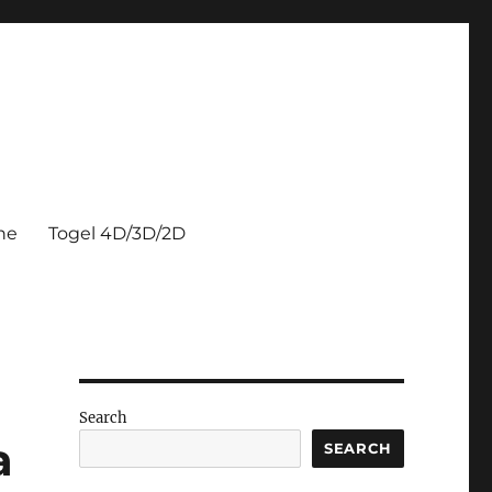
ne
Togel 4D/3D/2D
Search
a
SEARCH