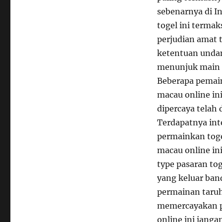
sebenarnya di I
togel ini terma
perjudian amat t
ketentuan unda
menunjuk main le
Beberapa pemain
macau online in
dipercaya telah 
Terdapatnya int
permainkan togel
macau online ini
type pasaran to
yang keluar ban
permainan taruh
memercayakan pe
online ini jang