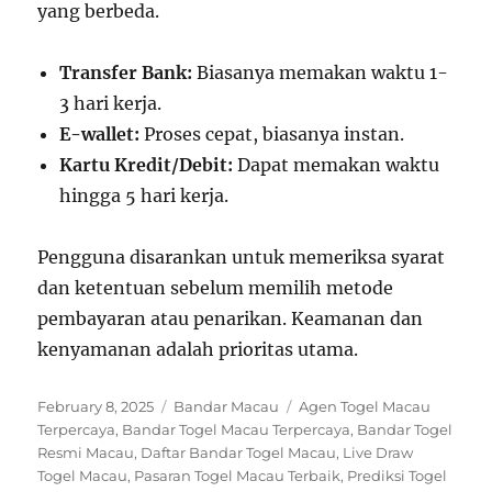
yang berbeda.
Transfer Bank:
Biasanya memakan waktu 1-
3 hari kerja.
E-wallet:
Proses cepat, biasanya instan.
Kartu Kredit/Debit:
Dapat memakan waktu
hingga 5 hari kerja.
Pengguna disarankan untuk memeriksa syarat
dan ketentuan sebelum memilih metode
pembayaran atau penarikan. Keamanan dan
kenyamanan adalah prioritas utama.
Posted
Categories
Tags
February 8, 2025
Bandar Macau
Agen Togel Macau
on
Terpercaya
,
Bandar Togel Macau Terpercaya
,
Bandar Togel
Resmi Macau
,
Daftar Bandar Togel Macau
,
Live Draw
Togel Macau
,
Pasaran Togel Macau Terbaik
,
Prediksi Togel