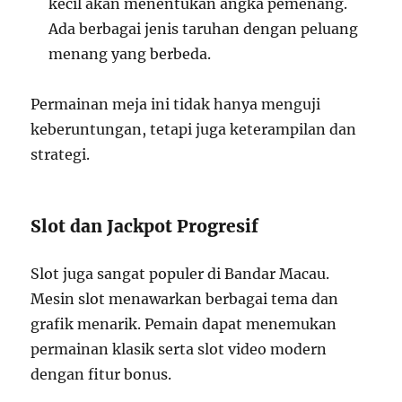
kecil akan menentukan angka pemenang.
Ada berbagai jenis taruhan dengan peluang
menang yang berbeda.
Permainan meja ini tidak hanya menguji
keberuntungan, tetapi juga keterampilan dan
strategi.
Slot dan Jackpot Progresif
Slot juga sangat populer di Bandar Macau.
Mesin slot menawarkan berbagai tema dan
grafik menarik. Pemain dapat menemukan
permainan klasik serta slot video modern
dengan fitur bonus.