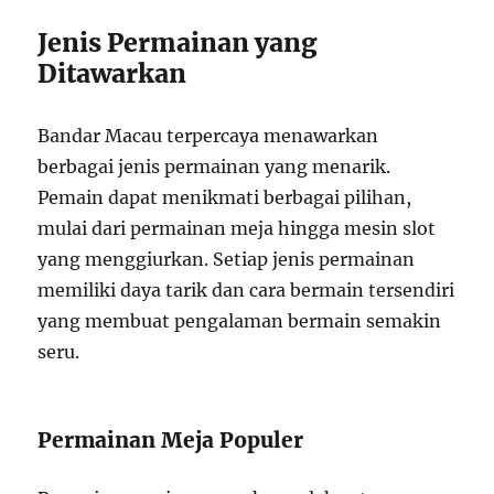
Jenis Permainan yang
Ditawarkan
Bandar Macau terpercaya menawarkan
berbagai jenis permainan yang menarik.
Pemain dapat menikmati berbagai pilihan,
mulai dari permainan meja hingga mesin slot
yang menggiurkan. Setiap jenis permainan
memiliki daya tarik dan cara bermain tersendiri
yang membuat pengalaman bermain semakin
seru.
Permainan Meja Populer