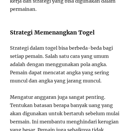
kerja dan strategi yang bisa digunakan dalam
permainan.
Strategi Memenangkan Togel
Strategi dalam togel bisa berbeda-beda bagi
setiap pemain. Salah satu cara yang umum
adalah dengan menggunakan pola angka.
Pemain dapat mencatat angka yang sering
muncul dan angka yang jarang muncul.
Mengatur anggaran juga sangat penting.
Tentukan batasan berapa banyak uang yang
akan digunakan untuk bertaruh sebelum mulai
bermain. Ini membantu menghindari kerugian
yang besar. Pemain juga sebaiknya tidak