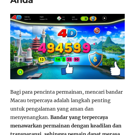
Anda
Bagi para pencinta permainan, mencari bandar
Macau terpercaya adalah langkah penting
untuk pengalaman yang aman dan
menyenangkan.
Bandar yang terpercaya
menawarkan permainan dengan keadilan dan
transparansi, sehingga pemain dapat merasa