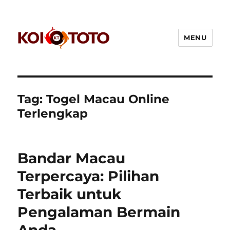
MENU
Freerestaurantcouponsnow
Tag:
Togel Macau Online
Terlengkap
Bandar Macau
Terpercaya: Pilihan
Terbaik untuk
Pengalaman Bermain