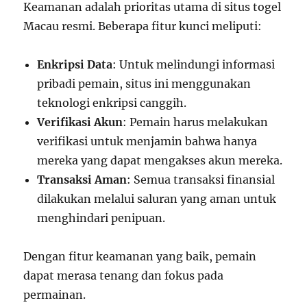
Keamanan adalah prioritas utama di situs togel
Macau resmi. Beberapa fitur kunci meliputi:
Enkripsi Data
: Untuk melindungi informasi
pribadi pemain, situs ini menggunakan
teknologi enkripsi canggih.
Verifikasi Akun
: Pemain harus melakukan
verifikasi untuk menjamin bahwa hanya
mereka yang dapat mengakses akun mereka.
Transaksi Aman
: Semua transaksi finansial
dilakukan melalui saluran yang aman untuk
menghindari penipuan.
Dengan fitur keamanan yang baik, pemain
dapat merasa tenang dan fokus pada
permainan.