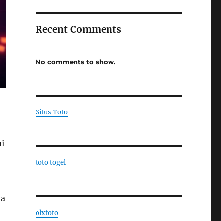
Recent Comments
No comments to show.
Situs Toto
ai
toto togel
ka
olxtoto