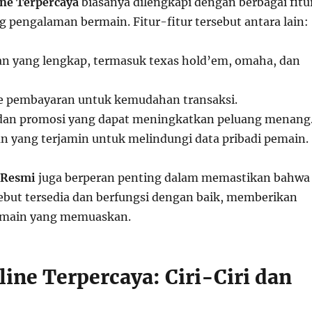
ne Terpercaya
biasanya dilengkapi dengan berbagai fitu
pengalaman bermain. Fitur-fitur tersebut antara lain:
an yang lengkap, termasuk texas hold’em, omaha, dan
 pembayaran untuk kemudahan transaksi.
dan promosi yang dapat meningkatkan peluang menang
 yang terjamin untuk melindungi data pribadi pemain.
 Resmi
juga berperan penting dalam memastikan bahwa
sebut tersedia dan berfungsi dengan baik, memberikan
rmain yang memuaskan.
ine Terpercaya: Ciri-Ciri dan