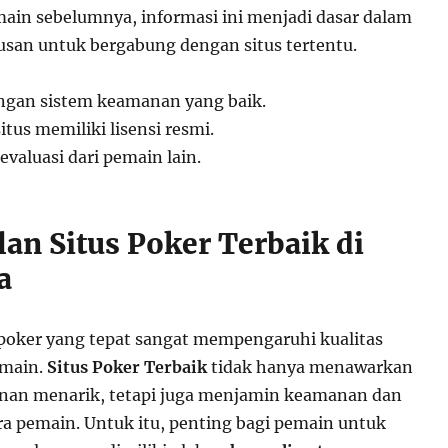
in sebelumnya, informasi ini menjadi dasar dalam
an untuk bergabung dengan situs tertentu.
dengan sistem keamanan yang baik.
itus memiliki lisensi resmi.
evaluasi dari pemain lain.
an Situs Poker Terbaik di
a
 poker yang tepat sangat mempengaruhi kualitas
rmain.
Situs Poker Terbaik
tidak hanya menawarkan
nan menarik, tetapi juga menjamin keamanan dan
 pemain. Untuk itu, penting bagi pemain untuk