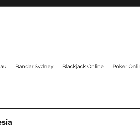
now
cau
Bandar Sydney
Blackjack Online
Poker Onli
esia