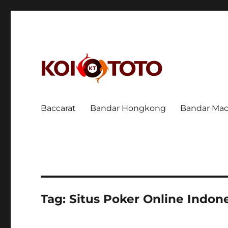
Daftar Bandar Toto Macau Terpercaya
Freerestaurantcoupons
Baccarat
Bandar Hongkong
Bandar Ma
Tag:
Situs Poker Online Indon