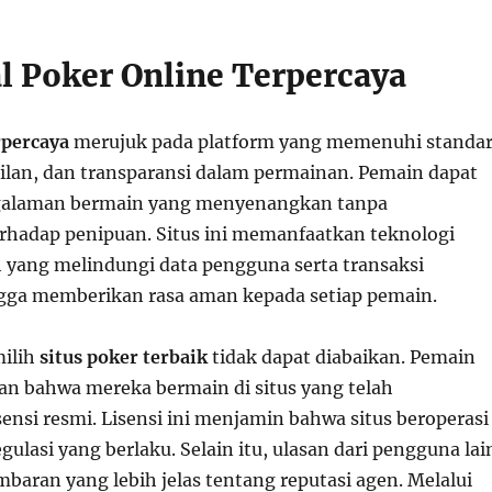
 Poker Online Terpercaya
rpercaya
merujuk pada platform yang memenuhi standa
lan, dan transparansi dalam permainan. Pemain dapat
alaman bermain yang menyenangkan tanpa
rhadap penipuan. Situs ini memanfaatkan teknologi
h yang melindungi data pengguna serta transaksi
gga memberikan rasa aman kepada setiap pemain.
ilih
situs poker terbaik
tidak dapat diabaikan. Pemain
n bahwa mereka bermain di situs yang telah
ensi resmi. Lisensi ini menjamin bahwa situs beroperasi
gulasi yang berlaku. Selain itu, ulasan dari pengguna lai
aran yang lebih jelas tentang reputasi agen. Melalui