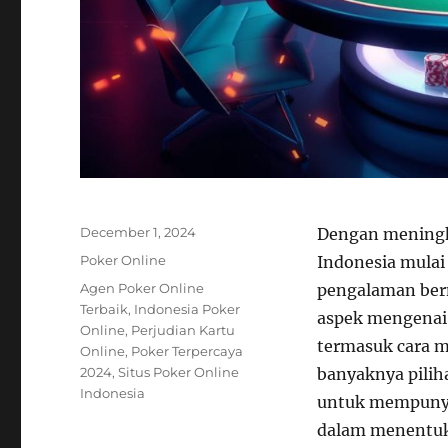
Posted
December 1, 2024
Dengan meningka
on
Categories
Poker Online
Indonesia mulai
Tags
Agen Poker Online
pengalaman berm
Terbaik
,
Indonesia Poker
aspek mengena
Online
,
Perjudian Kartu
termasuk cara m
Online
,
Poker Terpercaya
2024
,
Situs Poker Online
banyaknya pilih
Indonesia
untuk mempuny
dalam menentuka