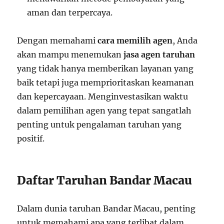
aman dan terpercaya.
Dengan memahami
cara memilih agen
, Anda
akan mampu menemukan
jasa agen taruhan
yang tidak hanya memberikan layanan yang
baik tetapi juga memprioritaskan keamanan
dan kepercayaan. Menginvestasikan waktu
dalam pemilihan agen yang tepat sangatlah
penting untuk pengalaman taruhan yang
positif.
Daftar Taruhan Bandar Macau
Dalam dunia taruhan Bandar Macau, penting
untuk memahami apa yang terlibat dalam