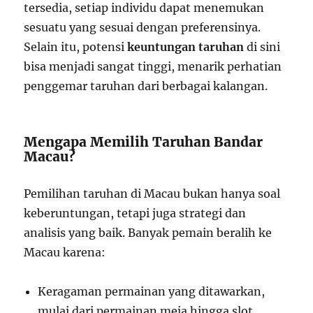
tersedia, setiap individu dapat menemukan
sesuatu yang sesuai dengan preferensinya.
Selain itu, potensi
keuntungan taruhan
di sini
bisa menjadi sangat tinggi, menarik perhatian
penggemar taruhan dari berbagai kalangan.
Mengapa Memilih Taruhan Bandar
Macau?
Pemilihan taruhan di Macau bukan hanya soal
keberuntungan, tetapi juga strategi dan
analisis yang baik. Banyak pemain beralih ke
Macau karena:
Keragaman permainan yang ditawarkan,
mulai dari permainan meja hingga slot.