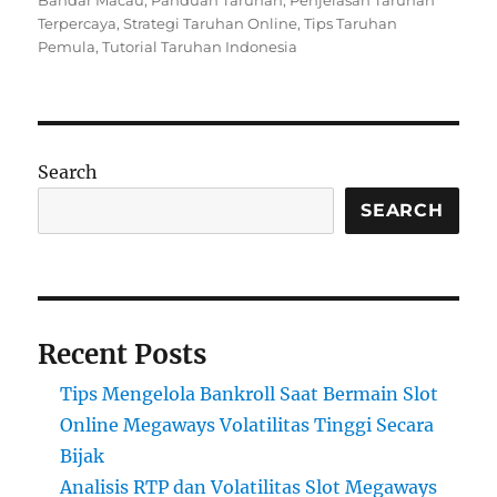
Terpercaya
,
Strategi Taruhan Online
,
Tips Taruhan
Pemula
,
Tutorial Taruhan Indonesia
Search
SEARCH
Recent Posts
Tips Mengelola Bankroll Saat Bermain Slot
Online Megaways Volatilitas Tinggi Secara
Bijak
Analisis RTP dan Volatilitas Slot Megaways