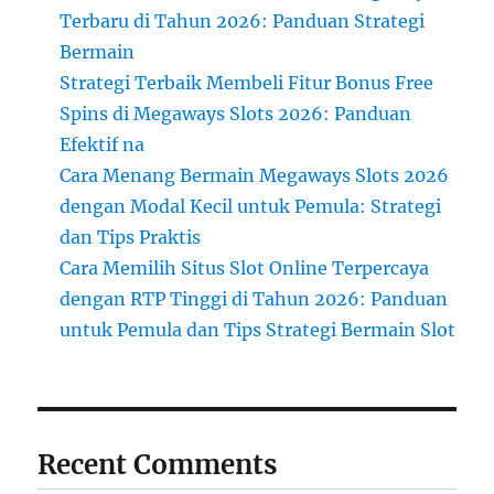
Terbaru di Tahun 2026: Panduan Strategi
Bermain
Strategi Terbaik Membeli Fitur Bonus Free
Spins di Megaways Slots 2026: Panduan
Efektif na
Cara Menang Bermain Megaways Slots 2026
dengan Modal Kecil untuk Pemula: Strategi
dan Tips Praktis
Cara Memilih Situs Slot Online Terpercaya
dengan RTP Tinggi di Tahun 2026: Panduan
untuk Pemula dan Tips Strategi Bermain Slot
Recent Comments