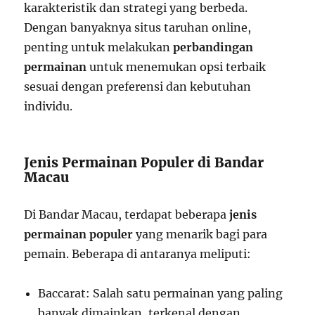
karakteristik dan strategi yang berbeda.
Dengan banyaknya situs taruhan online,
penting untuk melakukan
perbandingan
permainan
untuk menemukan opsi terbaik
sesuai dengan preferensi dan kebutuhan
individu.
Jenis Permainan Populer di Bandar
Macau
Di Bandar Macau, terdapat beberapa
jenis
permainan populer
yang menarik bagi para
pemain. Beberapa di antaranya meliputi:
Baccarat: Salah satu permainan yang paling
banyak dimainkan, terkenal dengan