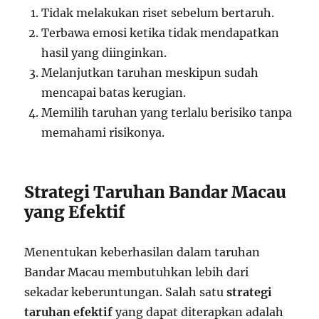
Tidak melakukan riset sebelum bertaruh.
Terbawa emosi ketika tidak mendapatkan
hasil yang diinginkan.
Melanjutkan taruhan meskipun sudah
mencapai batas kerugian.
Memilih taruhan yang terlalu berisiko tanpa
memahami risikonya.
Strategi Taruhan Bandar Macau
yang Efektif
Menentukan keberhasilan dalam taruhan
Bandar Macau membutuhkan lebih dari
sekadar keberuntungan. Salah satu
strategi
taruhan efektif
yang dapat diterapkan adalah