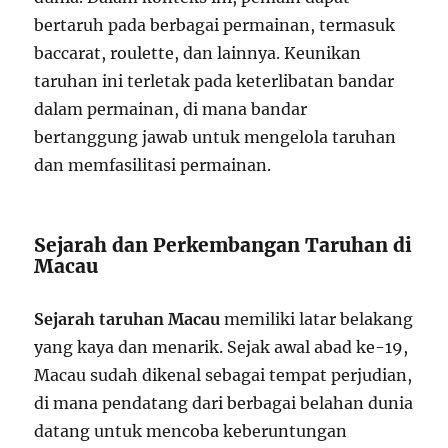
bertaruh pada berbagai permainan, termasuk
baccarat, roulette, dan lainnya. Keunikan
taruhan ini terletak pada keterlibatan bandar
dalam permainan, di mana bandar
bertanggung jawab untuk mengelola taruhan
dan memfasilitasi permainan.
Sejarah dan Perkembangan Taruhan di
Macau
Sejarah taruhan Macau
memiliki latar belakang
yang kaya dan menarik. Sejak awal abad ke-19,
Macau sudah dikenal sebagai tempat perjudian,
di mana pendatang dari berbagai belahan dunia
datang untuk mencoba keberuntungan