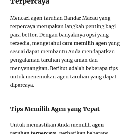
Terpercaya
Mencari agen taruhan Bandar Macau yang
terpercaya merupakan langkah penting bagi
para bettor. Dengan banyaknya opsi yang
tersedia, mengetahui
cara memilih agen
yang
sesuai dapat membantu Anda mendapatkan
pengalaman taruhan yang aman dan
menyenangkan. Berikut adalah beberapa tips
untuk menemukan agen taruhan yang dapat
dipercaya.
Tips Memilih Agen yang Tepat
Untuk memastikan Anda memilih
agen
taruhan terpercaya
, perhatikan beberapa