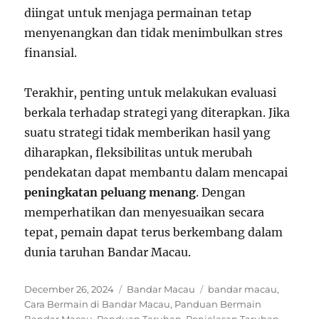
diingat untuk menjaga permainan tetap
menyenangkan dan tidak menimbulkan stres
finansial.
Terakhir, penting untuk melakukan evaluasi
berkala terhadap strategi yang diterapkan. Jika
suatu strategi tidak memberikan hasil yang
diharapkan, fleksibilitas untuk merubah
pendekatan dapat membantu dalam mencapai
peningkatan peluang menang
. Dengan
memperhatikan dan menyesuaikan secara
tepat, pemain dapat terus berkembang dalam
dunia taruhan Bandar Macau.
Posted
Categories
Tags
December 26, 2024
Bandar Macau
bandar macau
,
on
Cara Bermain di Bandar Macau
,
Panduan Bermain
Bandar Macau
,
Panduan Taruhan
,
Penjelasan Taruhan