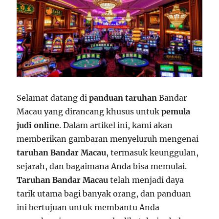
Selamat datang di
panduan taruhan
Bandar
Macau yang dirancang khusus untuk
pemula
judi online
. Dalam artikel ini, kami akan
memberikan gambaran menyeluruh mengenai
taruhan Bandar Macau
, termasuk keunggulan,
sejarah, dan bagaimana Anda bisa memulai.
Taruhan Bandar Macau
telah menjadi daya
tarik utama bagi banyak orang, dan panduan
ini bertujuan untuk membantu Anda