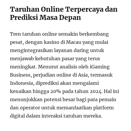
Taruhan Online Terpercaya dan
Prediksi Masa Depan
Tren taruhan online semakin berkembang
pesat, dengan kasino di Macau yang mulai
mengintegrasikan layanan daring untuk
menjawab kebutuhan pasar yang terus
meningkat. Menurut analisis oleh iGaming
Business, perjudian online di Asia, termasuk
Indonesia, diprediksi akan mengalami
kenaikan hingga 20% pada tahun 2024. Hal ini
menunjukkan potensi besar bagi para pemain
dan operator untuk memanfaatkan platform
digital dalam interaksi taruhan mereka.