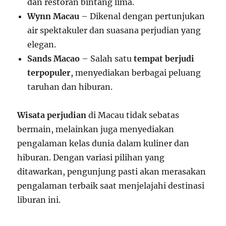
dan restoran bintang lima.
Wynn Macau
– Dikenal dengan pertunjukan
air spektakuler dan suasana perjudian yang
elegan.
Sands Macao
– Salah satu
tempat berjudi
terpopuler
, menyediakan berbagai peluang
taruhan dan hiburan.
Wisata perjudian
di Macau tidak sebatas
bermain, melainkan juga menyediakan
pengalaman kelas dunia dalam kuliner dan
hiburan. Dengan variasi pilihan yang
ditawarkan, pengunjung pasti akan merasakan
pengalaman terbaik saat menjelajahi destinasi
liburan ini.