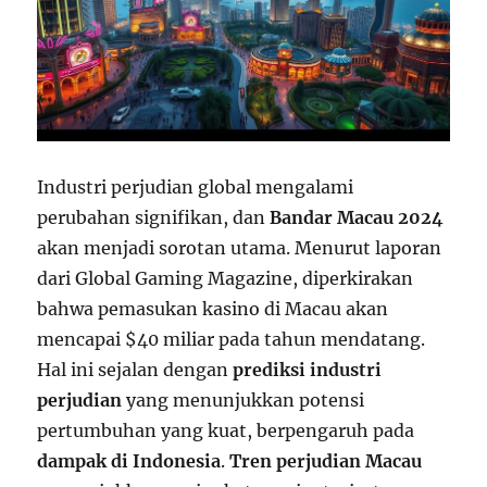
Industri perjudian global mengalami
perubahan signifikan, dan
Bandar Macau 2024
akan menjadi sorotan utama. Menurut laporan
dari Global Gaming Magazine, diperkirakan
bahwa pemasukan kasino di Macau akan
mencapai $40 miliar pada tahun mendatang.
Hal ini sejalan dengan
prediksi industri
perjudian
yang menunjukkan potensi
pertumbuhan yang kuat, berpengaruh pada
dampak di Indonesia
.
Tren perjudian Macau