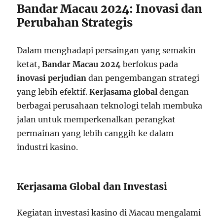
Bandar Macau 2024: Inovasi dan
Perubahan Strategis
Dalam menghadapi persaingan yang semakin
ketat,
Bandar Macau 2024
berfokus pada
inovasi perjudian
dan pengembangan strategi
yang lebih efektif.
Kerjasama global
dengan
berbagai perusahaan teknologi telah membuka
jalan untuk memperkenalkan perangkat
permainan yang lebih canggih ke dalam
industri kasino.
Kerjasama Global dan Investasi
Kegiatan investasi kasino di Macau mengalami