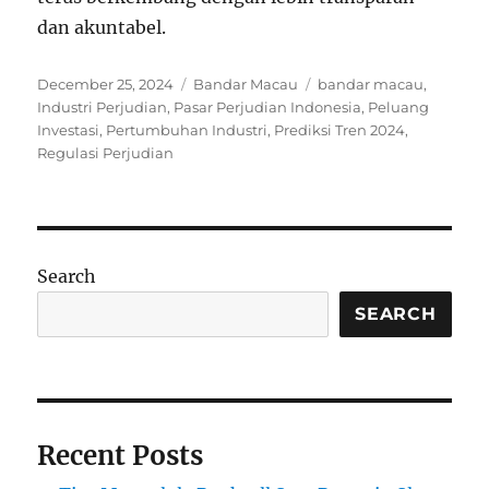
dan akuntabel.
Posted
Categories
Tags
December 25, 2024
Bandar Macau
bandar macau
,
on
Industri Perjudian
,
Pasar Perjudian Indonesia
,
Peluang
Investasi
,
Pertumbuhan Industri
,
Prediksi Tren 2024
,
Regulasi Perjudian
Search
SEARCH
Recent Posts