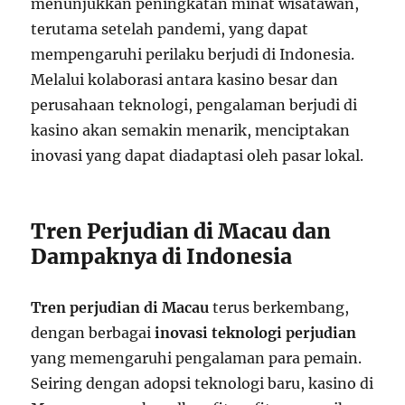
menunjukkan peningkatan minat wisatawan,
terutama setelah pandemi, yang dapat
mempengaruhi perilaku berjudi di Indonesia.
Melalui kolaborasi antara kasino besar dan
perusahaan teknologi, pengalaman berjudi di
kasino akan semakin menarik, menciptakan
inovasi yang dapat diadaptasi oleh pasar lokal.
Tren Perjudian di Macau dan
Dampaknya di Indonesia
Tren perjudian di Macau
terus berkembang,
dengan berbagai
inovasi teknologi perjudian
yang memengaruhi pengalaman para pemain.
Seiring dengan adopsi teknologi baru, kasino di