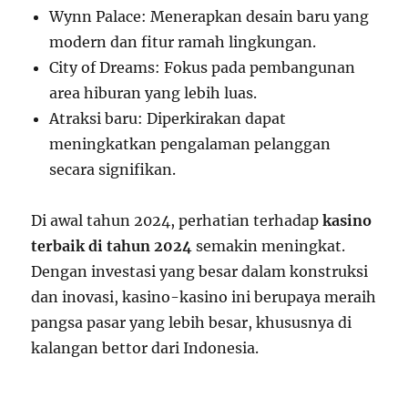
Wynn Palace: Menerapkan desain baru yang
modern dan fitur ramah lingkungan.
City of Dreams: Fokus pada pembangunan
area hiburan yang lebih luas.
Atraksi baru: Diperkirakan dapat
meningkatkan pengalaman pelanggan
secara signifikan.
Di awal tahun 2024, perhatian terhadap
kasino
terbaik di tahun 2024
semakin meningkat.
Dengan investasi yang besar dalam konstruksi
dan inovasi, kasino-kasino ini berupaya meraih
pangsa pasar yang lebih besar, khususnya di
kalangan bettor dari Indonesia.