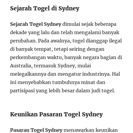
Sejarah Togel di Sydney
Sejarah Togel Sydney
dimulai sejak beberapa
dekade yang lalu dan telah mengalami banyak
perubahan. Pada awalnya, togel dianggap ilegal
di banyak tempat, tetapi seiring dengan
perkembangan waktu, banyak negara bagian di
Australia, termasuk Sydney, mulai
melegalkannya dan mengatur industrinya. Hal
ini menyebabkan tumbuhnya minat dan
partisipasi yang lebih besar dalam judi togel.
Keunikan Pasaran Togel Sydney
Pasaran Togel Sydney
menawarkan keunikan