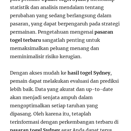
statistik dan analisis mendalam tentang
perubahan yang sedang berlangsung dalam
pasaran, yang dapat berpengaruh pada strategi
permainan. Pengetahuan mengenai
pasaran
togel terbaru
sangatlah penting untuk
memaksimalkan peluang menang dan
meminimalisir risiko kerugian.
Dengan akses mudah ke
hasil togel Sydney
,
pemain dapat melakukan evaluasi dan prediksi
lebih baik. Data yang akurat dan up-to-date
akan menjadi senjata ampuh dalam
mengoptimalkan setiap taruhan yang
dipasang. Oleh karena itu, tetaplah
terinformasi dengan perkembangan terbaru di
pasaran togel Sydney
agar Anda dapat terus