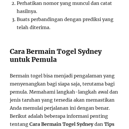
Perhatikan nomor yang muncul dan catat
hasilnya.
Buats perbandingan dengan prediksi yang
telah diterima.
Cara Bermain Togel Sydney
untuk Pemula
Bermain togel bisa menjadi pengalaman yang
menyenangkan bagi siapa saja, terutama bagi
pemula. Memahami langkah-langkah awal dan
jenis taruhan yang tersedia akan memastikan
Anda memulai perjalanan ini dengan benar.
Berikut adalah beberapa informasi penting
tentang
Cara Bermain Togel Sydney
dan
Tips