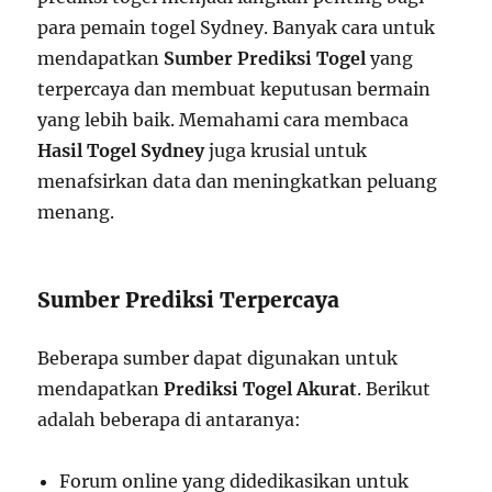
para pemain togel Sydney. Banyak cara untuk
mendapatkan
Sumber Prediksi Togel
yang
terpercaya dan membuat keputusan bermain
yang lebih baik. Memahami cara membaca
Hasil Togel Sydney
juga krusial untuk
menafsirkan data dan meningkatkan peluang
menang.
Sumber Prediksi Terpercaya
Beberapa sumber dapat digunakan untuk
mendapatkan
Prediksi Togel Akurat
. Berikut
adalah beberapa di antaranya:
Forum online yang didedikasikan untuk