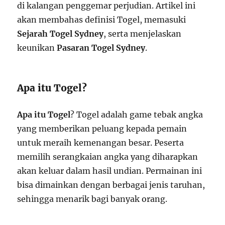
di kalangan penggemar perjudian. Artikel ini
akan membahas definisi Togel, memasuki
Sejarah Togel Sydney
, serta menjelaskan
keunikan
Pasaran Togel Sydney
.
Apa itu Togel?
Apa itu Togel
? Togel adalah game tebak angka
yang memberikan peluang kepada pemain
untuk meraih kemenangan besar. Peserta
memilih serangkaian angka yang diharapkan
akan keluar dalam hasil undian. Permainan ini
bisa dimainkan dengan berbagai jenis taruhan,
sehingga menarik bagi banyak orang.