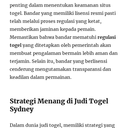
penting dalam menentukan keamanan situs
togel. Bandar yang memiliki lisensi resmi pasti
telah melalui proses regulasi yang ketat,
memberikan jaminan kepada pemain.
Memastikan bahwa bandar mematuhi
regulasi
togel
yang ditetapkan oleh pemerintah akan
membuat pengalaman bermain lebih aman dan
terjamin. Selain itu, bandar yang berlisensi
cenderung mengutamakan transparansi dan
keadilan dalam permainan.
Strategi Menang di Judi Togel
Sydney
Dalam dunia judi togel, memiliki strategi yang