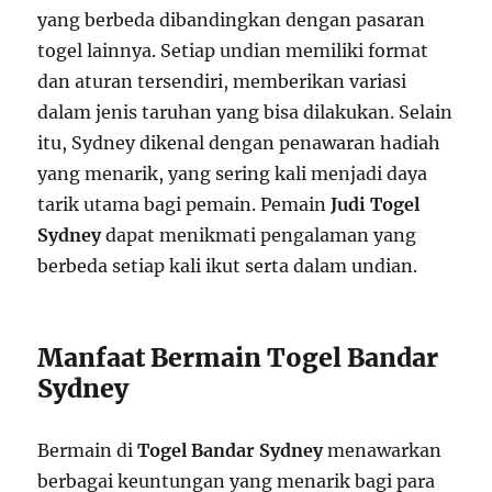
yang berbeda dibandingkan dengan pasaran
togel lainnya. Setiap undian memiliki format
dan aturan tersendiri, memberikan variasi
dalam jenis taruhan yang bisa dilakukan. Selain
itu, Sydney dikenal dengan penawaran hadiah
yang menarik, yang sering kali menjadi daya
tarik utama bagi pemain. Pemain
Judi Togel
Sydney
dapat menikmati pengalaman yang
berbeda setiap kali ikut serta dalam undian.
Manfaat Bermain Togel Bandar
Sydney
Bermain di
Togel Bandar Sydney
menawarkan
berbagai keuntungan yang menarik bagi para