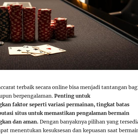
ccarat terbaik secara online bisa menjadi tantangan bag
upun berpengalaman.
Penting untuk
n faktor seperti variasi permainan, tingkat batas
eputasi situs untuk memastikan pengalaman bermain
gkan dan aman.
Dengan banyaknya pilihan yang tersedi
apat menentukan kesuksesan dan kepuasan saat bermai