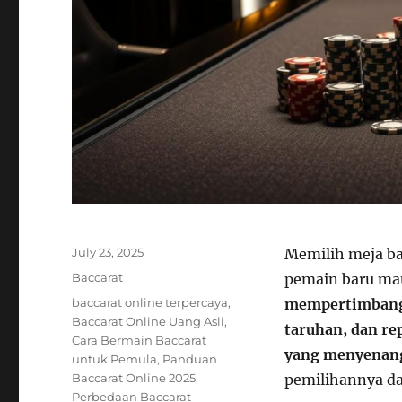
Posted
July 23, 2025
Memilih meja ba
on
Categories
Baccarat
pemain baru ma
Tags
baccarat online terpercaya
,
mempertimbangka
Baccarat Online Uang Asli
,
taruhan, dan r
Cara Bermain Baccarat
yang menyenan
untuk Pemula
,
Panduan
Baccarat Online 2025
,
pemilihannya d
Perbedaan Baccarat