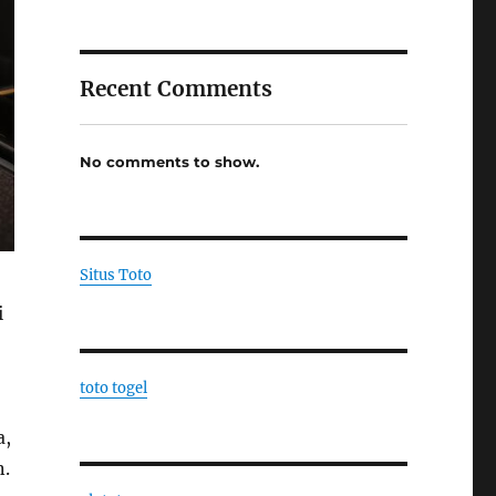
Recent Comments
No comments to show.
Situs Toto
i
toto togel
a,
n.