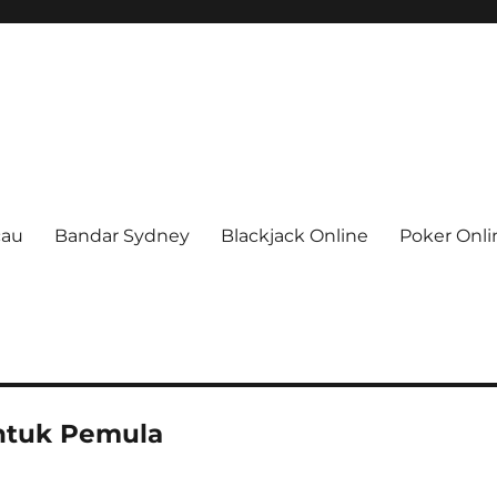
now
cau
Bandar Sydney
Blackjack Online
Poker Onli
ntuk Pemula