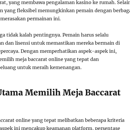
carat, yang membawa pengalaman kasino ke rumah. Selai
han yang fleksibel memungkinkan pemain dengan berbag
merasakan permainan ini.
uga tidak kalah pentingnya. Pemain harus selalu
n dan lisensi untuk memastikan mereka bermain di
epercaya. Dengan memperhatikan aspek-aspek ini,
milih meja baccarat online yang tepat dan
eluang untuk meraih kemenangan.
 Utama Memilih Meja Baccarat
ccarat online yang tepat melibatkan beberapa kriteria
aspek ini mencakup keamanan platform, persentase