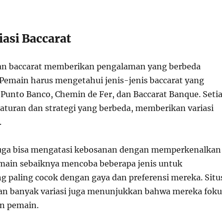
iasi Baccarat
nan baccarat memberikan pengalaman yang berbeda
Pemain harus mengetahui jenis-jenis baccarat yang
i Punto Banco, Chemin de Fer, dan Baccarat Banque. Seti
 aturan dan strategi yang berbeda, memberikan variasi
.
 juga bisa mengatasi kebosanan dengan memperkenalkan
main sebaiknya mencoba beberapa jenis untuk
paling cocok dengan gaya dan preferensi mereka. Situ
n banyak variasi juga menunjukkan bahwa mereka foku
n pemain.