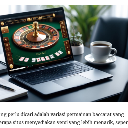
ang perlu dicari adalah variasi permainan baccarat yang
erapa situs menyediakan versi yang lebih menarik, seper