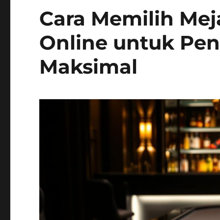
Cara Memilih Mej
Online untuk Pe
Maksimal