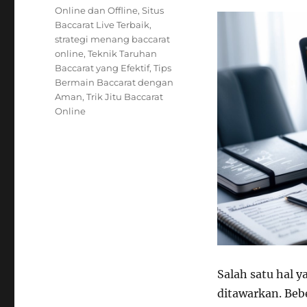
Online dan Offline
,
Situs
Baccarat Live Terbaik
,
strategi menang baccarat
online
,
Teknik Taruhan
Baccarat yang Efektif
,
Tips
Bermain Baccarat dengan
Aman
,
Trik Jitu Baccarat
Online
Salah satu hal y
ditawarkan. Beb