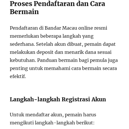
Proses Pendaftaran dan Cara
Bermain
Pendaftaran di Bandar Macau online resmi
memerlukan beberapa langkah yang
sederhana. Setelah akun dibuat, pemain dapat
melakukan deposit dan menarik dana sesuai
kebutuhan. Panduan bermain bagi pemula juga
penting untuk memahami cara bermain secara
efektif.
Langkah-langkah Registrasi Akun
Untuk mendaftar akun, pemain harus
mengikuti langkah-langkah berikut: