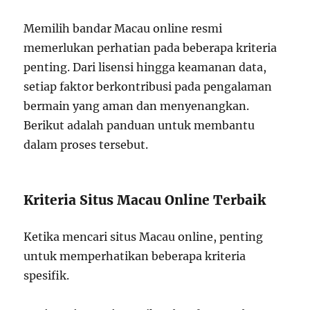
Memilih bandar Macau online resmi
memerlukan perhatian pada beberapa kriteria
penting. Dari lisensi hingga keamanan data,
setiap faktor berkontribusi pada pengalaman
bermain yang aman dan menyenangkan.
Berikut adalah panduan untuk membantu
dalam proses tersebut.
Kriteria Situs Macau Online Terbaik
Ketika mencari situs Macau online, penting
untuk memperhatikan beberapa kriteria
spesifik.