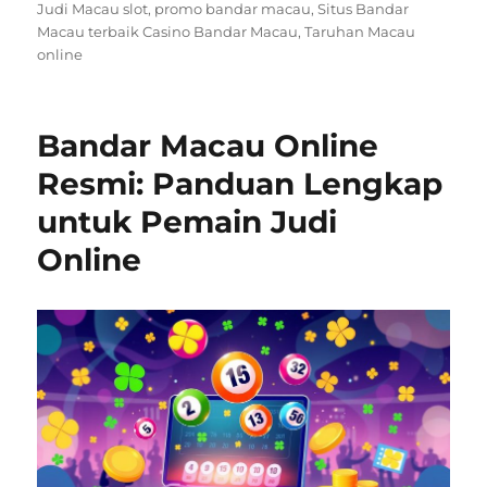
Judi Macau slot
,
promo bandar macau
,
Situs Bandar
Macau terbaik Casino Bandar Macau
,
Taruhan Macau
online
Bandar Macau Online
Resmi: Panduan Lengkap
untuk Pemain Judi
Online