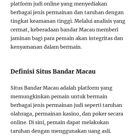
platform judi online yang menyediakan
berbagai jenis permainan dan taruhan dengan
tingkat keamanan tinggi. Melalui analisis yang
cermat, keberadaan bandar Macau memberi
jaminan bagi para pemain akan integritas dan
kenyamanan dalam bermain.
Definisi Situs Bandar Macau
Situs Bandar Macau adalah platform yang
memungkinkan pemain untuk bermain
berbagai jenis permainan judi seperti taruhan
olahraga, permainan kasino, dan poker secara
online. Di sini, pemain dapat melakukan
taruhan dengan menggunakan uang asli.