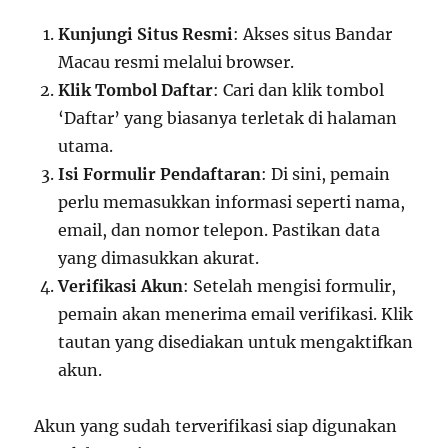
Kunjungi Situs Resmi
: Akses situs Bandar
Macau resmi melalui browser.
Klik Tombol Daftar
: Cari dan klik tombol
‘Daftar’ yang biasanya terletak di halaman
utama.
Isi Formulir Pendaftaran
: Di sini, pemain
perlu memasukkan informasi seperti nama,
email, dan nomor telepon. Pastikan data
yang dimasukkan akurat.
Verifikasi Akun
: Setelah mengisi formulir,
pemain akan menerima email verifikasi. Klik
tautan yang disediakan untuk mengaktifkan
akun.
Akun yang sudah terverifikasi siap digunakan