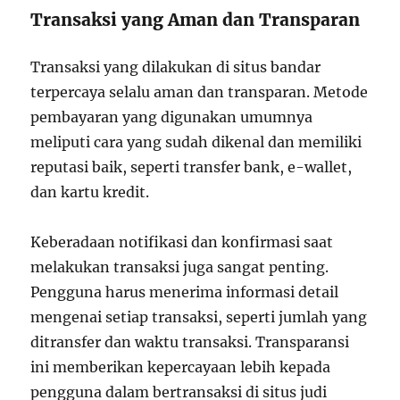
Transaksi yang Aman dan Transparan
Transaksi yang dilakukan di situs bandar
terpercaya selalu aman dan transparan. Metode
pembayaran yang digunakan umumnya
meliputi cara yang sudah dikenal dan memiliki
reputasi baik, seperti transfer bank, e-wallet,
dan kartu kredit.
Keberadaan notifikasi dan konfirmasi saat
melakukan transaksi juga sangat penting.
Pengguna harus menerima informasi detail
mengenai setiap transaksi, seperti jumlah yang
ditransfer dan waktu transaksi. Transparansi
ini memberikan kepercayaan lebih kepada
pengguna dalam bertransaksi di situs judi