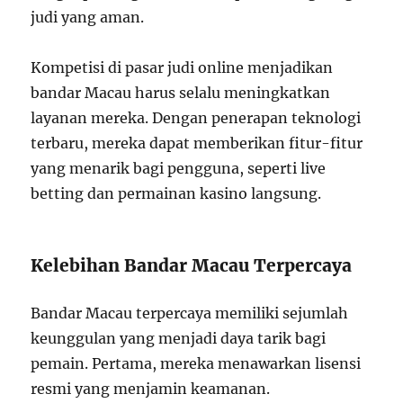
judi yang aman.
Kompetisi di pasar judi online menjadikan
bandar Macau harus selalu meningkatkan
layanan mereka. Dengan penerapan teknologi
terbaru, mereka dapat memberikan fitur-fitur
yang menarik bagi pengguna, seperti live
betting dan permainan kasino langsung.
Kelebihan Bandar Macau Terpercaya
Bandar Macau terpercaya memiliki sejumlah
keunggulan yang menjadi daya tarik bagi
pemain. Pertama, mereka menawarkan lisensi
resmi yang menjamin keamanan.