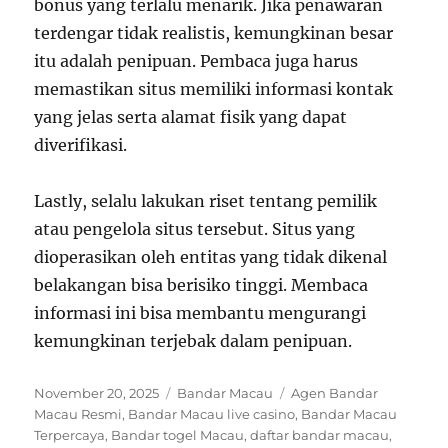
bonus yang terlalu menarik. Jika penawaran
terdengar tidak realistis, kemungkinan besar
itu adalah penipuan. Pembaca juga harus
memastikan situs memiliki informasi kontak
yang jelas serta alamat fisik yang dapat
diverifikasi.
Lastly, selalu lakukan riset tentang pemilik
atau pengelola situs tersebut. Situs yang
dioperasikan oleh entitas yang tidak dikenal
belakangan bisa berisiko tinggi. Membaca
informasi ini bisa membantu mengurangi
kemungkinan terjebak dalam penipuan.
Posted
Categories
Tags
November 20, 2025
Bandar Macau
Agen Bandar
on
Macau Resmi
,
Bandar Macau live casino
,
Bandar Macau
Terpercaya
,
Bandar togel Macau
,
daftar bandar macau
,