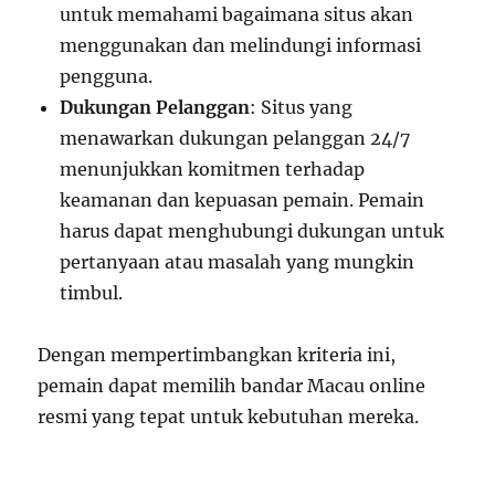
untuk memahami bagaimana situs akan
menggunakan dan melindungi informasi
pengguna.
Dukungan Pelanggan
: Situs yang
menawarkan dukungan pelanggan 24/7
menunjukkan komitmen terhadap
keamanan dan kepuasan pemain. Pemain
harus dapat menghubungi dukungan untuk
pertanyaan atau masalah yang mungkin
timbul.
Dengan mempertimbangkan kriteria ini,
pemain dapat memilih bandar Macau online
resmi yang tepat untuk kebutuhan mereka.