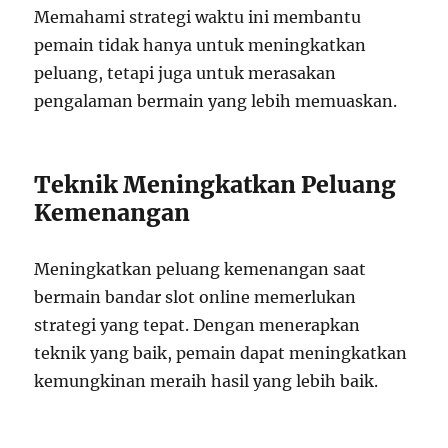
Memahami strategi waktu ini membantu
pemain tidak hanya untuk meningkatkan
peluang, tetapi juga untuk merasakan
pengalaman bermain yang lebih memuaskan.
Teknik Meningkatkan Peluang
Kemenangan
Meningkatkan peluang kemenangan saat
bermain bandar slot online memerlukan
strategi yang tepat. Dengan menerapkan
teknik yang baik, pemain dapat meningkatkan
kemungkinan meraih hasil yang lebih baik.