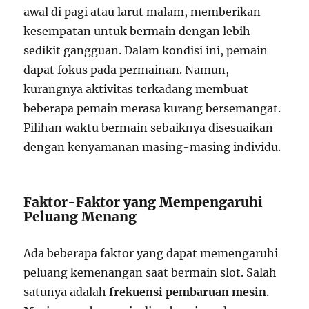
awal di pagi atau larut malam, memberikan
kesempatan untuk bermain dengan lebih
sedikit gangguan. Dalam kondisi ini, pemain
dapat fokus pada permainan. Namun,
kurangnya aktivitas terkadang membuat
beberapa pemain merasa kurang bersemangat.
Pilihan waktu bermain sebaiknya disesuaikan
dengan kenyamanan masing-masing individu.
Faktor-Faktor yang Mempengaruhi
Peluang Menang
Ada beberapa faktor yang dapat memengaruhi
peluang kemenangan saat bermain slot. Salah
satunya adalah
frekuensi pembaruan mesin
.