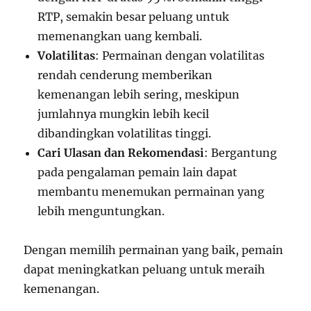
RTP, semakin besar peluang untuk
memenangkan uang kembali.
Volatilitas
: Permainan dengan volatilitas
rendah cenderung memberikan
kemenangan lebih sering, meskipun
jumlahnya mungkin lebih kecil
dibandingkan volatilitas tinggi.
Cari Ulasan dan Rekomendasi
: Bergantung
pada pengalaman pemain lain dapat
membantu menemukan permainan yang
lebih menguntungkan.
Dengan memilih permainan yang baik, pemain
dapat meningkatkan peluang untuk meraih
kemenangan.