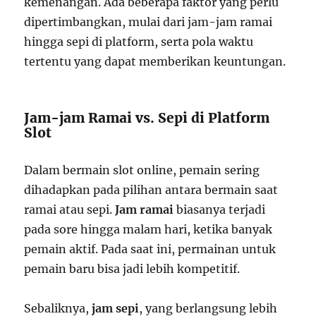
kemenangan. Ada beberapa faktor yang perlu
dipertimbangkan, mulai dari jam-jam ramai
hingga sepi di platform, serta pola waktu
tertentu yang dapat memberikan keuntungan.
Jam-jam Ramai vs. Sepi di Platform
Slot
Dalam bermain slot online, pemain sering
dihadapkan pada pilihan antara bermain saat
ramai atau sepi.
Jam ramai
biasanya terjadi
pada sore hingga malam hari, ketika banyak
pemain aktif. Pada saat ini, permainan untuk
pemain baru bisa jadi lebih kompetitif.
Sebaliknya,
jam sepi
, yang berlangsung lebih