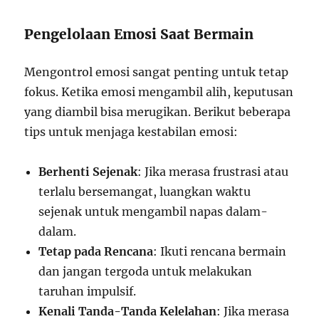
Pengelolaan Emosi Saat Bermain
Mengontrol emosi sangat penting untuk tetap
fokus. Ketika emosi mengambil alih, keputusan
yang diambil bisa merugikan. Berikut beberapa
tips untuk menjaga kestabilan emosi:
Berhenti Sejenak
: Jika merasa frustrasi atau
terlalu bersemangat, luangkan waktu
sejenak untuk mengambil napas dalam-
dalam.
Tetap pada Rencana
: Ikuti rencana bermain
dan jangan tergoda untuk melakukan
taruhan impulsif.
Kenali Tanda-Tanda Kelelahan
: Jika merasa