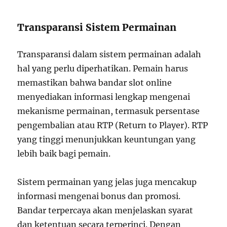
Transparansi Sistem Permainan
Transparansi dalam sistem permainan adalah
hal yang perlu diperhatikan. Pemain harus
memastikan bahwa bandar slot online
menyediakan informasi lengkap mengenai
mekanisme permainan, termasuk persentase
pengembalian atau RTP (Return to Player). RTP
yang tinggi menunjukkan keuntungan yang
lebih baik bagi pemain.
Sistem permainan yang jelas juga mencakup
informasi mengenai bonus dan promosi.
Bandar terpercaya akan menjelaskan syarat
dan ketentuan secara terperinci. Dengan