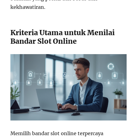
kekhawatiran.
Kriteria Utama untuk Menilai
Bandar Slot Online
Memilih bandar slot online terpercaya