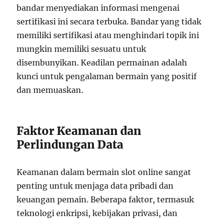
bandar menyediakan informasi mengenai
sertifikasi ini secara terbuka. Bandar yang tidak
memiliki sertifikasi atau menghindari topik ini
mungkin memiliki sesuatu untuk
disembunyikan. Keadilan permainan adalah
kunci untuk pengalaman bermain yang positif
dan memuaskan.
Faktor Keamanan dan
Perlindungan Data
Keamanan dalam bermain slot online sangat
penting untuk menjaga data pribadi dan
keuangan pemain. Beberapa faktor, termasuk
teknologi enkripsi, kebijakan privasi, dan