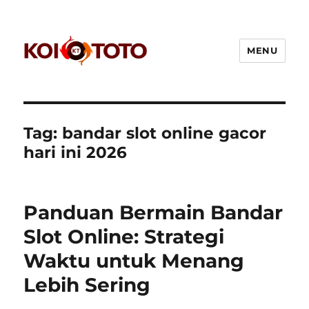
MENU
Freerestaurantcouponsnow
Tag:
bandar slot online gacor
hari ini 2026
Panduan Bermain Bandar
Slot Online: Strategi
Waktu untuk Menang
Lebih Sering