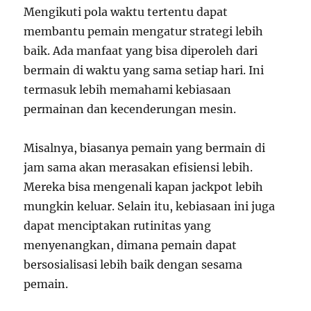
Mengikuti pola waktu tertentu dapat
membantu pemain mengatur strategi lebih
baik. Ada manfaat yang bisa diperoleh dari
bermain di waktu yang sama setiap hari. Ini
termasuk lebih memahami kebiasaan
permainan dan kecenderungan mesin.
Misalnya, biasanya pemain yang bermain di
jam sama akan merasakan efisiensi lebih.
Mereka bisa mengenali kapan jackpot lebih
mungkin keluar. Selain itu, kebiasaan ini juga
dapat menciptakan rutinitas yang
menyenangkan, dimana pemain dapat
bersosialisasi lebih baik dengan sesama
pemain.