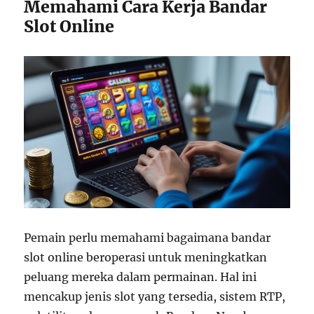
Memahami Cara Kerja Bandar
Slot Online
Pemain perlu memahami bagaimana bandar
slot online beroperasi untuk meningkatkan
peluang mereka dalam permainan. Hal ini
mencakup jenis slot yang tersedia, sistem RTP,