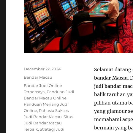
Posted
December 22, 2024
Selamat datang 
on
Categories
Bandar Macau
bandar Macau
. 
Tags
Bandar Judi Online
judi bandar mac
Terpercaya
,
Panduan Judi
balik taruhan ya
Bandar Macau Online
,
pilihan utama b
Panduan Menang Judi
Online
,
Rahasia Sukses
yang glamour se
Judi Bandar Macau
,
Situs
memahami aspek-
Judi Bandar Macau
bermain yang ba
Terbaik
,
Strategi Judi