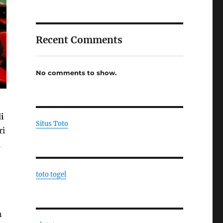
Recent Comments
No comments to show.
di
Situs Toto
ri
i
toto togel
n