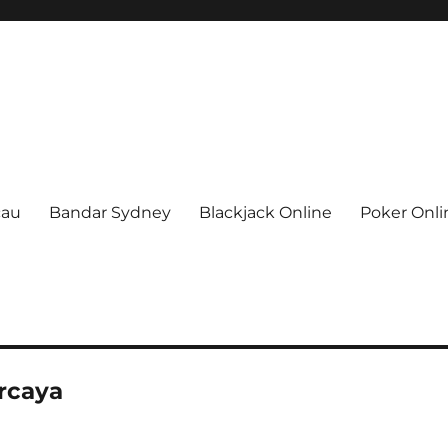
now
cau
Bandar Sydney
Blackjack Online
Poker Onli
rcaya