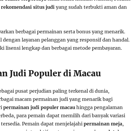
a
rekomendasi situs judi
yang sudah terbukti aman dan
arkan berbagai permainan serta bonus yang menarik.
al dengan layanan pelanggan yang responsif dan handal.
iki lisensi lengkap dan berbagai metode pembayaran.
n Judi Populer di Macau
bagai pusat perjudian paling terkenal di dunia,
bagai macam permainan judi yang menarik bagi
ri
permainan judi populer macau
hingga pengalaman
rbeda, para pemain dapat memilih dari banyak variasi
tersedia. Pemain dapat menjelajahi
permainan meja
,