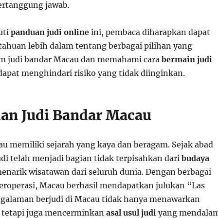
bertanggung jawab.
uti
panduan judi online
ini, pembaca diharapkan dapat
ahuan lebih dalam tentang berbagai pilihan yang
am judi bandar Macau dan memahami cara
bermain judi
apat menghindari risiko yang tidak diinginkan.
an Judi Bandar Macau
au memiliki sejarah yang kaya dan beragam. Sejak abad
udi telah menjadi bagian tidak terpisahkan dari
budaya
menarik wisatawan dari seluruh dunia. Dengan berbagai
 beroperasi, Macau berhasil mendapatkan julukan “Las
ngalaman berjudi di Macau tidak hanya menawarkan
 tetapi juga mencerminkan
asal usul judi
yang mendala