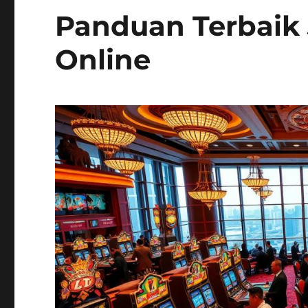
Panduan Terbaik
Online