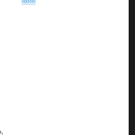
olxtoto
m,