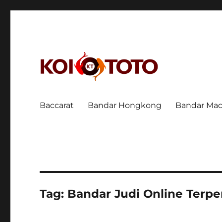
Daftar Bandar Toto Macau Terpercaya
Freerestaurantcoupons
Baccarat
Bandar Hongkong
Bandar Ma
Tag:
Bandar Judi Online Terpe