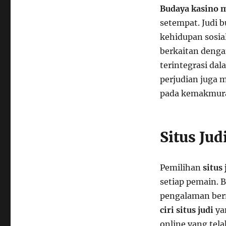
Budaya kasino 
setempat. Judi 
kehidupan sosia
berkaitan denga
terintegrasi dal
perjudian juga 
pada kemakmura
Situs Jud
Pemilihan
situs
setiap pemain. 
pengalaman ber
ciri situs judi
ya
online yang tela