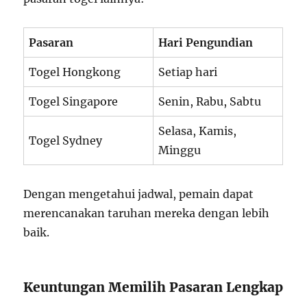
Pasaran
Hari Pengundian
Togel Hongkong
Setiap hari
Togel Singapore
Senin, Rabu, Sabtu
Selasa, Kamis,
Togel Sydney
Minggu
Dengan mengetahui jadwal, pemain dapat
merencanakan taruhan mereka dengan lebih
baik.
Keuntungan Memilih Pasaran Lengkap