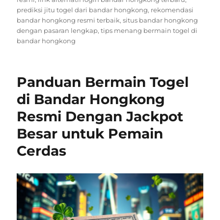
prediksi jitu togel dari bandar hongkong
,
rekomendasi
bandar hongkong resmi terbaik
,
situs bandar hongkong
dengan pasaran lengkap
,
tips menang bermain togel di
bandar hongkong
Panduan Bermain Togel
di Bandar Hongkong
Resmi Dengan Jackpot
Besar untuk Pemain
Cerdas