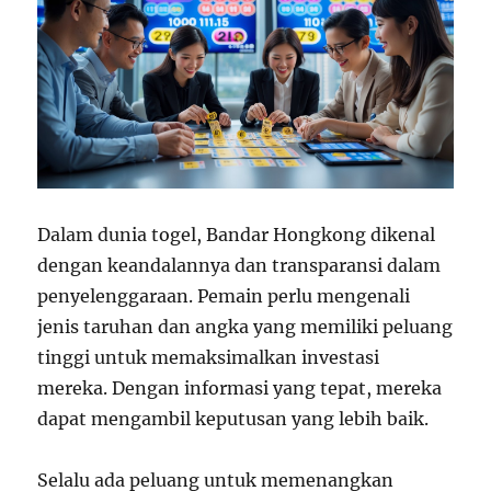
Dalam dunia togel, Bandar Hongkong dikenal
dengan keandalannya dan transparansi dalam
penyelenggaraan. Pemain perlu mengenali
jenis taruhan dan angka yang memiliki peluang
tinggi untuk memaksimalkan investasi
mereka. Dengan informasi yang tepat, mereka
dapat mengambil keputusan yang lebih baik.
Selalu ada peluang untuk memenangkan