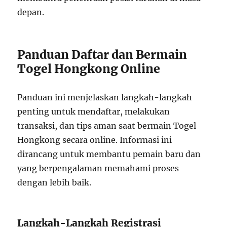
depan.
Panduan Daftar dan Bermain
Togel Hongkong Online
Panduan ini menjelaskan langkah-langkah
penting untuk mendaftar, melakukan
transaksi, dan tips aman saat bermain Togel
Hongkong secara online. Informasi ini
dirancang untuk membantu pemain baru dan
yang berpengalaman memahami proses
dengan lebih baik.
Langkah-Langkah Registrasi