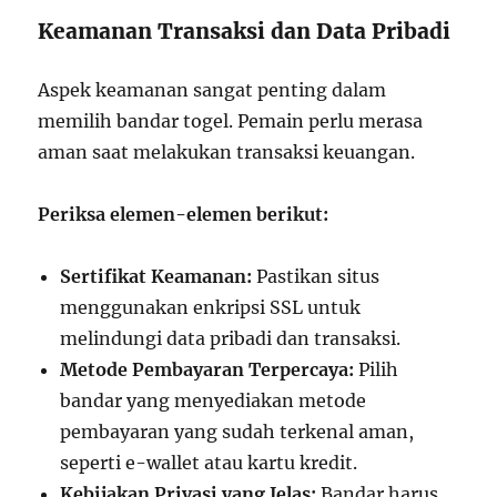
Keamanan Transaksi dan Data Pribadi
Aspek keamanan sangat penting dalam
memilih bandar togel. Pemain perlu merasa
aman saat melakukan transaksi keuangan.
Periksa elemen-elemen berikut:
Sertifikat Keamanan:
Pastikan situs
menggunakan enkripsi SSL untuk
melindungi data pribadi dan transaksi.
Metode Pembayaran Terpercaya:
Pilih
bandar yang menyediakan metode
pembayaran yang sudah terkenal aman,
seperti e-wallet atau kartu kredit.
Kebijakan Privasi yang Jelas:
Bandar harus