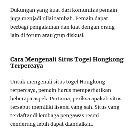
Dukungan yang kuat dari komunitas pemain
juga menjadi nilai tambah. Pemain dapat
berbagi pengalaman dan kiat dengan orang
lain di forum atau grup diskusi.
Cara Mengenali Situs Togel Hongkong
Terpercaya
Untuk mengenali situs togel Hongkong
terpercaya, pemain harus memperhatikan
beberapa aspek. Pertama, periksa apakah situs
tersebut memiliki lisensi yang sah. Situs yang
terdaftar di lembaga pengawas resmi
cenderung lebih dapat diandalkan.