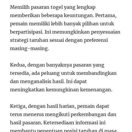
Memilih pasaran togel yang lengkap
memberikan beberapa keuntungan. Pertama,
pemain memiliki lebih banyak pilihan untuk
berpartisipasi. Ini memungkinkan penyesuaian
strategi taruhan sesuai dengan preferensi
masing-masing.
Kedua, dengan banyaknya pasaran yang
tersedia, ada peluang untuk membandingkan
dan menganalisis hasil. Ini dapat
meningkatkan kemungkinan kemenangan.
Ketiga, dengan hasil harian, pemain dapat
terus menerus mengikuti perkembangan dan
hasil pasaran. Ketersediaan informasi ini
membantu penentuan posisi taruhan di masa