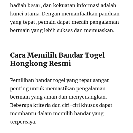
hadiah besar, dan kekuatan informasi adalah
kunci utama. Dengan memanfaatkan panduan
yang tepat, pemain dapat meraih pengalaman
bermain yang lebih sukses dan memuaskan.
Cara Memilih Bandar Togel
Hongkong Resmi
Pemilihan bandar togel yang tepat sangat
penting untuk memastikan pengalaman
bermain yang aman dan menyenangkan.
Beberapa kriteria dan ciri-ciri khusus dapat
membantu dalam memilih bandar yang
terpercaya.