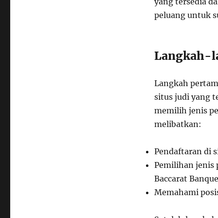
yang tersedia 
peluang untuk s
Langkah-la
Langkah perta
situs judi yang
memilih jenis p
melibatkan:
Pendaftaran di 
Pemilihan jenis 
Baccarat Banque
Memahami posisi