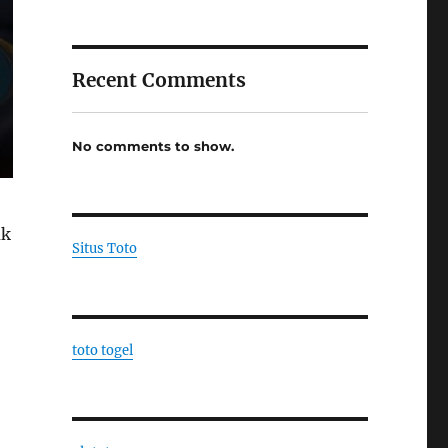
Recent Comments
No comments to show.
uk
Situs Toto
toto togel