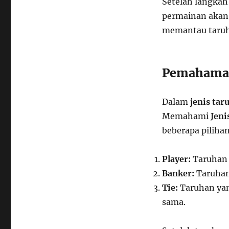
Setelah langkah 
permainan akan 
memantau taruha
Pemahaman
Dalam
jenis tar
Memahami
Jeni
beberapa pilihan
Player:
Taruhan 
Banker:
Taruhan
Tie:
Taruhan yan
sama.