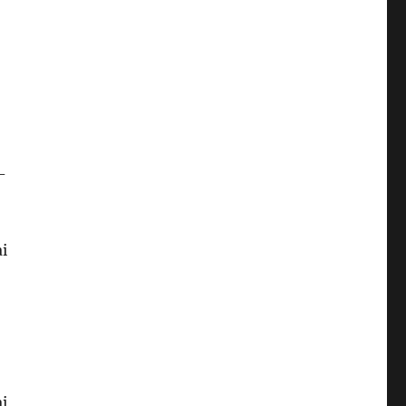
-
i
i