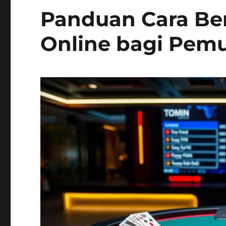
Panduan Cara Be
Online bagi Pem