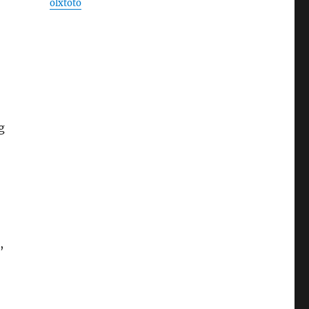
olxtoto
g
,