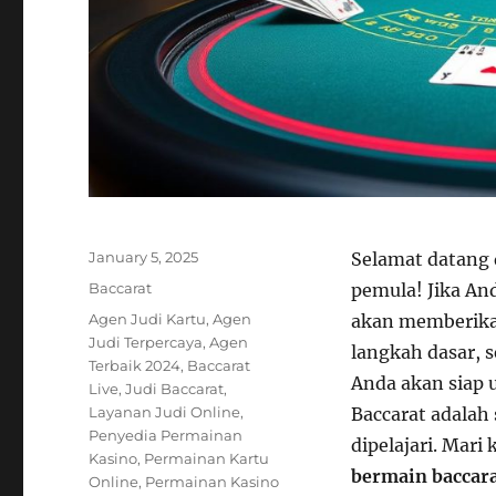
Posted
January 5, 2025
Selamat datang 
on
Categories
Baccarat
pemula! Jika And
Tags
Agen Judi Kartu
,
Agen
akan memberika
Judi Terpercaya
,
Agen
langkah dasar, 
Terbaik 2024
,
Baccarat
Anda akan siap 
Live
,
Judi Baccarat
,
Layanan Judi Online
,
Baccarat adalah
Penyedia Permainan
dipelajari. Mar
Kasino
,
Permainan Kartu
bermain baccara
Online
,
Permainan Kasino