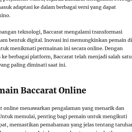
asuk adaptasi ke dalam berbagai versi yang dapat
sino.
angan teknologi, Baccarat mengalami transformasi
alam bentuk digital. Inovasi ini memungkinkan pemain di
ntuk menikmati permainan ini secara online. Dengan
ke berbagai platform, Baccarat telah menjadi salah satu
ang paling diminati saat ini.
main Baccarat Online
at online menawarkan pengalaman yang menarik dan
Untuk memulai, penting bagi pemain untuk mengikuti
epat, memastikan pemahaman yang jelas tentang taruha