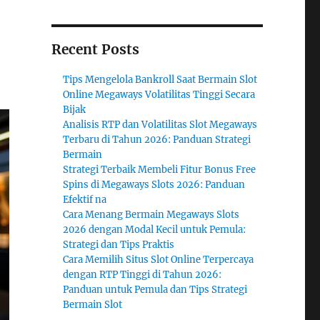
Recent Posts
Tips Mengelola Bankroll Saat Bermain Slot
Online Megaways Volatilitas Tinggi Secara
Bijak
Analisis RTP dan Volatilitas Slot Megaways
Terbaru di Tahun 2026: Panduan Strategi
Bermain
Strategi Terbaik Membeli Fitur Bonus Free
Spins di Megaways Slots 2026: Panduan
Efektif na
Cara Menang Bermain Megaways Slots
2026 dengan Modal Kecil untuk Pemula:
Strategi dan Tips Praktis
Cara Memilih Situs Slot Online Terpercaya
dengan RTP Tinggi di Tahun 2026:
Panduan untuk Pemula dan Tips Strategi
Bermain Slot