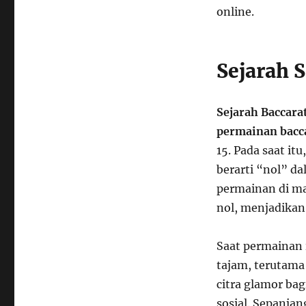
online.
Sejarah 
Sejarah Baccara
permainan bacc
15. Pada saat it
berarti “nol” da
permainan di man
nol, menjadikan
Saat permainan 
tajam, terutama
citra glamor bag
sosial. Sepanja