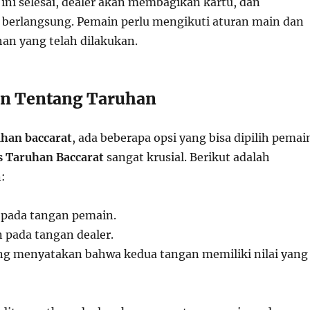
ini selesai, dealer akan membagikan kartu, dan
berlangsung. Pemain perlu mengikuti aturan main dan
n yang telah dilakukan.
 Tentang Taruhan
uhan baccarat
, ada beberapa opsi yang bisa dipilih pemai
s Taruhan Baccarat
sangat krusial. Berikut adalah
:
pada tangan pemain.
 pada tangan dealer.
g menyatakan bahwa kedua tangan memiliki nilai yang