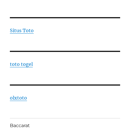
Situs Toto
toto togel
olxtoto
Baccarat