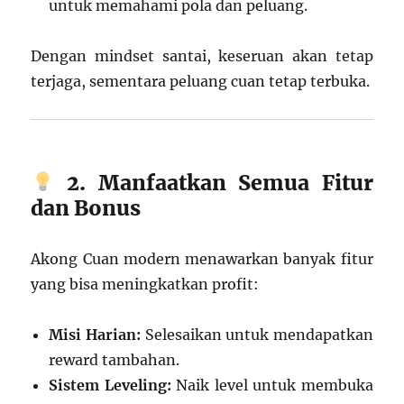
untuk memahami pola dan peluang.
Dengan mindset santai, keseruan akan tetap
terjaga, sementara peluang cuan tetap terbuka.
2. Manfaatkan Semua Fitur
dan Bonus
Akong Cuan modern menawarkan banyak fitur
yang bisa meningkatkan profit:
Misi Harian:
Selesaikan untuk mendapatkan
reward tambahan.
Sistem Leveling:
Naik level untuk membuka