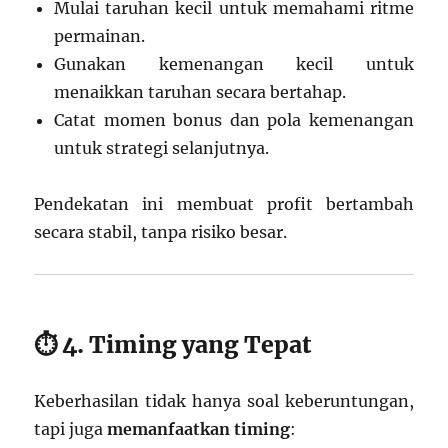
Mulai taruhan kecil untuk memahami ritme
permainan.
Gunakan kemenangan kecil untuk
menaikkan taruhan secara bertahap.
Catat momen bonus dan pola kemenangan
untuk strategi selanjutnya.
Pendekatan ini membuat profit bertambah
secara stabil, tanpa risiko besar.
⏱ 4. Timing yang Tepat
Keberhasilan tidak hanya soal keberuntungan,
tapi juga
memanfaatkan timing
: