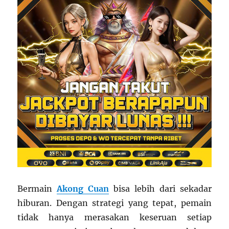
Bermain
Akong Cuan
bisa lebih dari sekadar
hiburan. Dengan strategi yang tepat, pemain
tidak hanya merasakan keseruan setiap