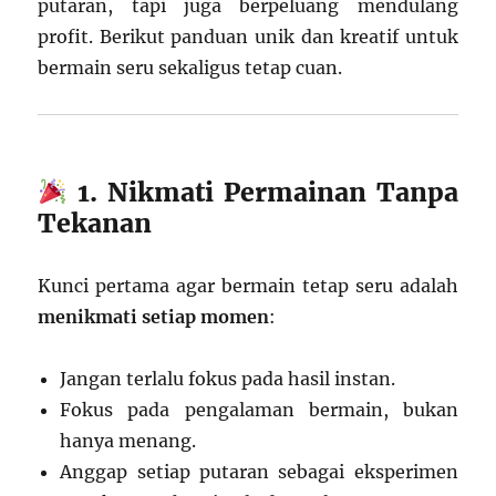
putaran, tapi juga berpeluang mendulang
profit. Berikut panduan unik dan kreatif untuk
bermain seru sekaligus tetap cuan.
1. Nikmati Permainan Tanpa
Tekanan
Kunci pertama agar bermain tetap seru adalah
menikmati setiap momen
:
Jangan terlalu fokus pada hasil instan.
Fokus pada pengalaman bermain, bukan
hanya menang.
Anggap setiap putaran sebagai eksperimen