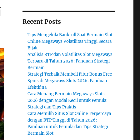
i
Recent Posts
Tips Mengelola Bankroll Saat Bermain Slot
Online Megaways Volatilitas Tinggi Secara
Bijak
Analisis RTP dan Volatilitas Slot Megaways
Terbaru di Tahun 2026: Panduan Strategi
Bermain
Strategi Terbaik Membeli Fitur Bonus Free
Spins di Megaways Slots 2026: Panduan
Efektif na
Cara Menang Bermain Megaways Slots
2026 dengan Modal Kecil untuk Pemula:
Strategi dan Tips Praktis
Cara Memilih Situs Slot Online Terpercaya
dengan RTP Tinggi di Tahun 2026:
Panduan untuk Pemula dan Tips Strategi
Bermain Slot