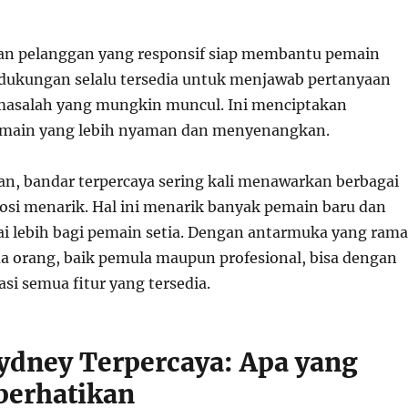
anan pelanggan yang responsif siap membantu pemain
 dukungan selalu tersedia untuk menjawab pertanyaan
masalah yang mungkin muncul. Ini menciptakan
main yang lebih nyaman dan menyenangkan.
n, bandar terpercaya sering kali menawarkan berbagai
si menarik. Hal ini menarik banyak pemain baru dan
i lebih bagi pemain setia. Dengan antarmuka yang ram
 orang, baik pemula maupun profesional, bisa dengan
i semua fitur yang tersedia.
ydney Terpercaya: Apa yang
perhatikan