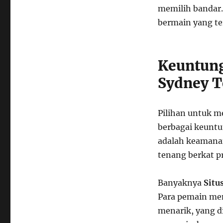
memilih bandar
bermain yang t
Keuntun
Sydney T
Pilihan untuk 
berbagai keuntu
adalah keamanan
tenang berkat pr
Banyaknya
Situ
Para pemain mem
menarik, yang d