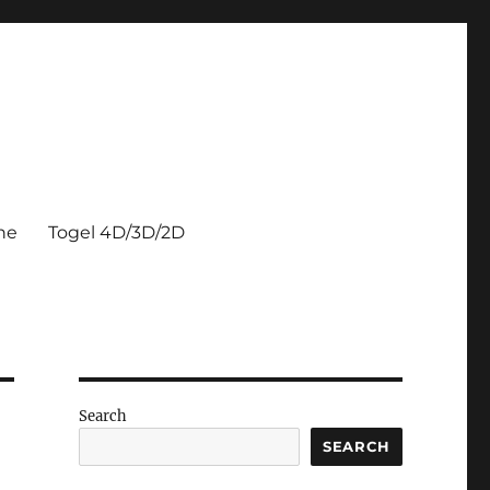
ne
Togel 4D/3D/2D
Search
SEARCH