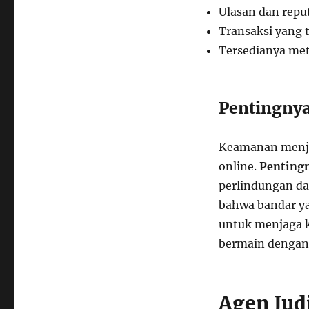
Ulasan dan reput
Transaksi yang 
Tersedianya me
Pentingnya
Keamanan menjad
online.
Pentingn
perlindungan da
bahwa bandar ya
untuk menjaga k
bermain dengan 
Agen Jud