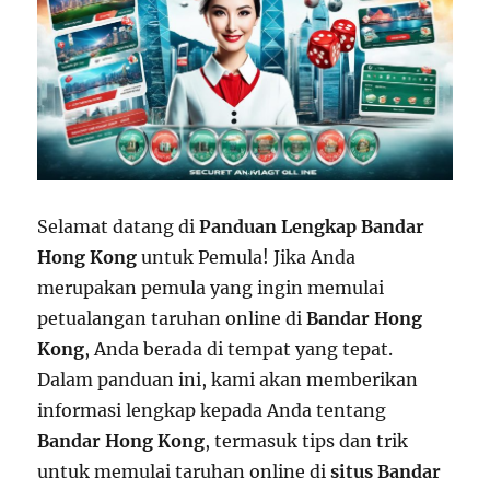
Selamat datang di
Panduan Lengkap Bandar
Hong Kong
untuk Pemula! Jika Anda
merupakan pemula yang ingin memulai
petualangan taruhan online di
Bandar Hong
Kong
, Anda berada di tempat yang tepat.
Dalam panduan ini, kami akan memberikan
informasi lengkap kepada Anda tentang
Bandar Hong Kong
, termasuk tips dan trik
untuk memulai taruhan online di
situs Bandar