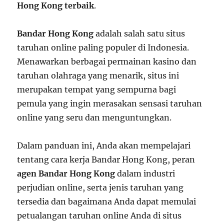
Hong Kong terbaik
.
Bandar Hong Kong
adalah salah satu situs
taruhan online paling populer di Indonesia.
Menawarkan berbagai permainan kasino dan
taruhan olahraga yang menarik, situs ini
merupakan tempat yang sempurna bagi
pemula yang ingin merasakan sensasi taruhan
online yang seru dan menguntungkan.
Dalam panduan ini, Anda akan mempelajari
tentang cara kerja Bandar Hong Kong, peran
agen Bandar Hong Kong
dalam industri
perjudian online, serta jenis taruhan yang
tersedia dan bagaimana Anda dapat memulai
petualangan taruhan online Anda di situs