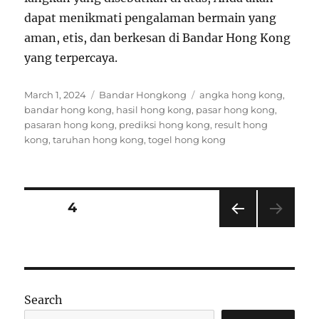
dapat menikmati pengalaman bermain yang
aman, etis, dan berkesan di Bandar Hong Kong
yang terpercaya.
Posted
Categories
Tags
March 1, 2024
Bandar Hongkong
angka hong kong
,
on
bandar hong kong
,
hasil hong kong
,
pasar hong kong
,
pasaran hong kong
,
prediksi hong kong
,
result hong
kong
,
taruhan hong kong
,
togel hong kong
Posts
PAGE
4
PRE
pagination
VIOU
S
PAG
E
Search