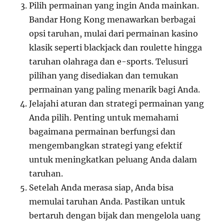
Pilih permainan yang ingin Anda mainkan.
Bandar Hong Kong menawarkan berbagai
opsi taruhan, mulai dari permainan kasino
klasik seperti blackjack dan roulette hingga
taruhan olahraga dan e-sports. Telusuri
pilihan yang disediakan dan temukan
permainan yang paling menarik bagi Anda.
Jelajahi aturan dan strategi permainan yang
Anda pilih. Penting untuk memahami
bagaimana permainan berfungsi dan
mengembangkan strategi yang efektif
untuk meningkatkan peluang Anda dalam
taruhan.
Setelah Anda merasa siap, Anda bisa
memulai taruhan Anda. Pastikan untuk
bertaruh dengan bijak dan mengelola uang