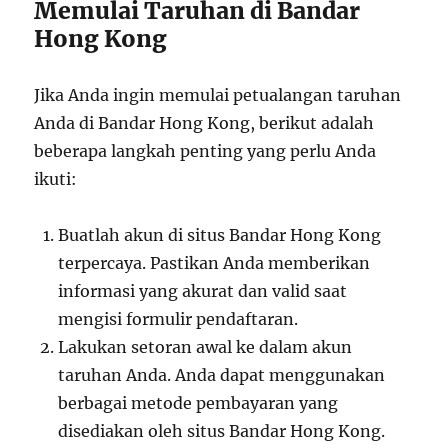
Memulai Taruhan di Bandar
Hong Kong
Jika Anda ingin memulai petualangan taruhan
Anda di Bandar Hong Kong, berikut adalah
beberapa langkah penting yang perlu Anda
ikuti:
Buatlah akun di situs Bandar Hong Kong
terpercaya. Pastikan Anda memberikan
informasi yang akurat dan valid saat
mengisi formulir pendaftaran.
Lakukan setoran awal ke dalam akun
taruhan Anda. Anda dapat menggunakan
berbagai metode pembayaran yang
disediakan oleh situs Bandar Hong Kong.