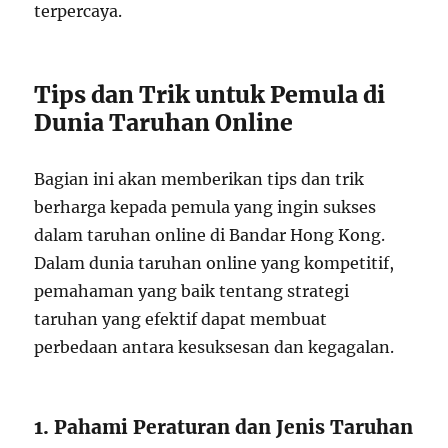
terpercaya.
Tips dan Trik untuk Pemula di
Dunia Taruhan Online
Bagian ini akan memberikan tips dan trik
berharga kepada pemula yang ingin sukses
dalam taruhan online di Bandar Hong Kong.
Dalam dunia taruhan online yang kompetitif,
pemahaman yang baik tentang strategi
taruhan yang efektif dapat membuat
perbedaan antara kesuksesan dan kegagalan.
1. Pahami Peraturan dan Jenis Taruhan