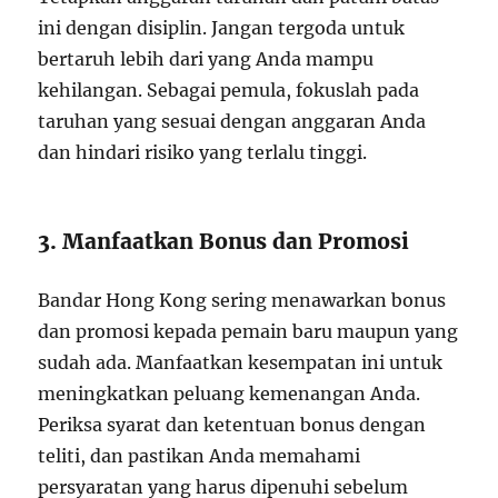
ini dengan disiplin. Jangan tergoda untuk
bertaruh lebih dari yang Anda mampu
kehilangan. Sebagai pemula, fokuslah pada
taruhan yang sesuai dengan anggaran Anda
dan hindari risiko yang terlalu tinggi.
3. Manfaatkan Bonus dan Promosi
Bandar Hong Kong sering menawarkan bonus
dan promosi kepada pemain baru maupun yang
sudah ada. Manfaatkan kesempatan ini untuk
meningkatkan peluang kemenangan Anda.
Periksa syarat dan ketentuan bonus dengan
teliti, dan pastikan Anda memahami
persyaratan yang harus dipenuhi sebelum