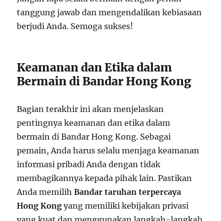
tanggung jawab dan mengendalikan kebiasaan
berjudi Anda. Semoga sukses!
Keamanan dan Etika dalam
Bermain di Bandar Hong Kong
Bagian terakhir ini akan menjelaskan
pentingnya keamanan dan etika dalam
bermain di Bandar Hong Kong. Sebagai
pemain, Anda harus selalu menjaga keamanan
informasi pribadi Anda dengan tidak
membagikannya kepada pihak lain. Pastikan
Anda memilih
Bandar taruhan terpercaya
Hong Kong
yang memiliki kebijakan privasi
yang kuat dan menggunakan langkah-langkah