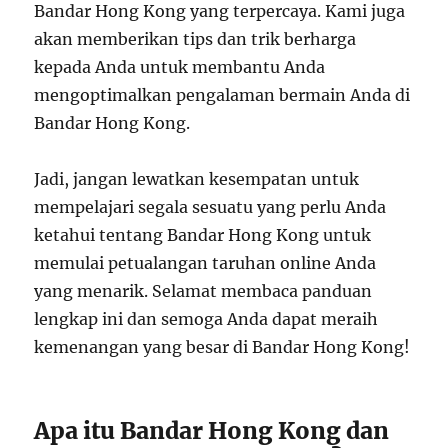
Bandar Hong Kong yang terpercaya. Kami juga
akan memberikan tips dan trik berharga
kepada Anda untuk membantu Anda
mengoptimalkan pengalaman bermain Anda di
Bandar Hong Kong.
Jadi, jangan lewatkan kesempatan untuk
mempelajari segala sesuatu yang perlu Anda
ketahui tentang Bandar Hong Kong untuk
memulai petualangan taruhan online Anda
yang menarik. Selamat membaca panduan
lengkap ini dan semoga Anda dapat meraih
kemenangan yang besar di Bandar Hong Kong!
Apa itu Bandar Hong Kong dan