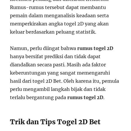
Rumus-rumus tersebut dapat membantu
pemain dalam menganalisis keadaan serta
memperkirakan angka togel 2D yang akan
keluar berdasarkan peluang statistik.
Namun, perlu diingat bahwa
rumus togel 2D
hanya bersifat prediksi dan tidak dapat
diandalkan secara pasti. Masih ada faktor
keberuntungan yang sangat memengaruhi
hasil dari togel 2D Bet. Oleh karena itu, pemula
perlu mengambil langkah bijak dan tidak
terlalu bergantung pada
rumus togel 2D
.
Trik dan Tips Togel 2D Bet