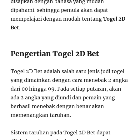
disajikan dengan bahasa yang mudah
dipahami, sehingga pemula akan dapat
mempelajari dengan mudah tentang
Togel 2D
Bet
.
Pengertian Togel 2D Bet
Togel 2D Bet adalah salah satu jenis judi togel
yang dimainkan dengan cara menebak 2 angka
dari 00 hingga 99. Pada setiap putaran, akan
ada 2 angka yang diundi dan pemain yang
berhasil menebak dengan benar akan
memenangkan taruhan.
Sistem taruhan pada Togel 2D Bet dapat