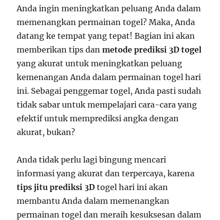
Anda ingin meningkatkan peluang Anda dalam
memenangkan permainan togel? Maka, Anda
datang ke tempat yang tepat! Bagian ini akan
memberikan tips dan
metode prediksi 3D togel
yang akurat untuk meningkatkan peluang
kemenangan Anda dalam permainan togel hari
ini. Sebagai penggemar togel, Anda pasti sudah
tidak sabar untuk mempelajari cara-cara yang
efektif untuk memprediksi angka dengan
akurat, bukan?
Anda tidak perlu lagi bingung mencari
informasi yang akurat dan terpercaya, karena
tips jitu prediksi 3D
togel hari ini akan
membantu Anda dalam memenangkan
permainan togel dan meraih kesuksesan dalam