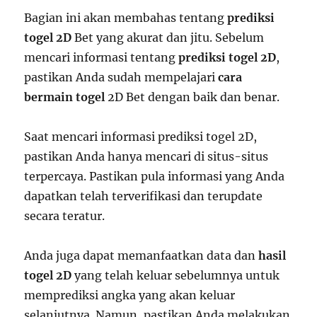
Bagian ini akan membahas tentang
prediksi
togel 2D
Bet yang akurat dan jitu. Sebelum
mencari informasi tentang
prediksi togel 2D
,
pastikan Anda sudah mempelajari
cara
bermain togel
2D Bet dengan baik dan benar.
Saat mencari informasi prediksi togel 2D,
pastikan Anda hanya mencari di situs-situs
terpercaya. Pastikan pula informasi yang Anda
dapatkan telah terverifikasi dan terupdate
secara teratur.
Anda juga dapat memanfaatkan data dan
hasil
togel 2D
yang telah keluar sebelumnya untuk
memprediksi angka yang akan keluar
selanjutnya. Namun, pastikan Anda melakukan