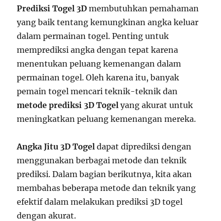
Prediksi Togel 3D
membutuhkan pemahaman
yang baik tentang kemungkinan angka keluar
dalam permainan togel. Penting untuk
memprediksi angka dengan tepat karena
menentukan peluang kemenangan dalam
permainan togel. Oleh karena itu, banyak
pemain togel mencari teknik-teknik dan
metode prediksi 3D Togel
yang akurat untuk
meningkatkan peluang kemenangan mereka.
Angka Jitu 3D Togel
dapat diprediksi dengan
menggunakan berbagai metode dan teknik
prediksi. Dalam bagian berikutnya, kita akan
membahas beberapa metode dan teknik yang
efektif dalam melakukan prediksi 3D togel
dengan akurat.