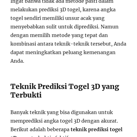
Ingat bahwa tidak ada metode pasti dalam
melakukan prediksi 3D togel, karena angka
togel sendiri memiliki unsur acak yang
menyebabkan sulit untuk diprediksi. Namun
dengan memilih metode yang tepat dan
kombinasi antara teknik-teknik tersebut, Anda
dapat meningkatkan peluang kemenangan
Anda.
Teknik Prediksi Togel 3D yang
Terbukti
Banyak teknik yang bisa digunakan untuk
memprediksi angka togel 3D dengan akurat.
Berikut adalah beberapa
teknik prediksi togel