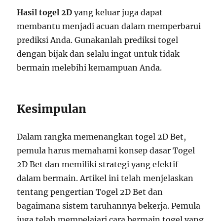
Hasil togel 2D
yang keluar juga dapat
membantu menjadi acuan dalam memperbarui
prediksi Anda. Gunakanlah prediksi togel
dengan bijak dan selalu ingat untuk tidak
bermain melebihi kemampuan Anda.
Kesimpulan
Dalam rangka memenangkan togel 2D Bet,
pemula harus memahami konsep dasar Togel
2D Bet dan memiliki strategi yang efektif
dalam bermain. Artikel ini telah menjelaskan
tentang pengertian Togel 2D Bet dan
bagaimana sistem taruhannya bekerja. Pemula
juga telah mempelajari cara bermain togel yang