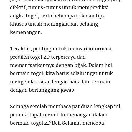
efektif, rumus-rumus untuk memprediksi
angka togel, serta beberapa trik dan tips
khusus untuk meningkatkan peluang
kemenangan.
Terakhir, penting untuk mencari informasi
prediksi togel 2D terpercaya dan
memanfaatkannya dengan bijak. Dalam hal
bermain togel, kita harus selalu ingat untuk
mengelola risiko dengan baik dan bermain
dengan bertanggung jawab.
Semoga setelah membaca panduan lengkap ini,
pemula dapat meraih kemenangan dalam
bermain togel 2D Bet. Selamat mencoba!