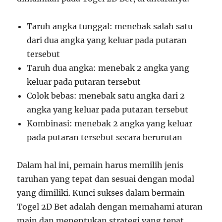
Taruh angka tunggal: menebak salah satu
dari dua angka yang keluar pada putaran
tersebut
Taruh dua angka: menebak 2 angka yang
keluar pada putaran tersebut
Colok bebas: menebak satu angka dari 2
angka yang keluar pada putaran tersebut
Kombinasi: menebak 2 angka yang keluar
pada putaran tersebut secara berurutan
Dalam hal ini, pemain harus memilih jenis
taruhan yang tepat dan sesuai dengan modal
yang dimiliki. Kunci sukses dalam bermain
Togel 2D Bet adalah dengan memahami aturan
main dan menentukan strategi yang tepat.