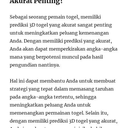
Akurat Penting?
Sebagai seorang pemain togel, memiliki
prediksi 3D togel yang akurat sangat penting
untuk meningkatkan peluang kemenangan
Anda. Dengan memiliki prediksi yang akurat,
Anda akan dapat memperkirakan angka-angka
mana yang berpotensi muncul pada hasil
pengundian nantinya.
Hal ini dapat membantu Anda untuk membuat
strategi yang tepat dalam memasang taruhan
pada angka-angka tertentu, sehingga
meningkatkan peluang Anda untuk
memenangkan permainan togel. Selain itu,
dengan memiliki prediksi 3D togel yang akurat,