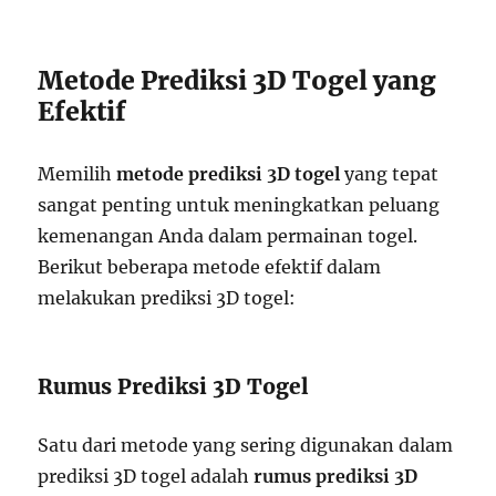
Metode Prediksi 3D Togel yang
Efektif
Memilih
metode prediksi 3D togel
yang tepat
sangat penting untuk meningkatkan peluang
kemenangan Anda dalam permainan togel.
Berikut beberapa metode efektif dalam
melakukan prediksi 3D togel:
Rumus Prediksi 3D Togel
Satu dari metode yang sering digunakan dalam
prediksi 3D togel adalah
rumus prediksi 3D